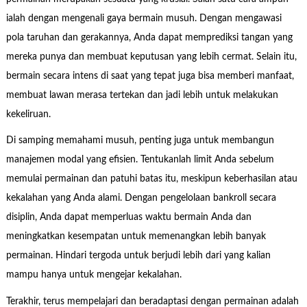
ialah dengan mengenali gaya bermain musuh. Dengan mengawasi
pola taruhan dan gerakannya, Anda dapat memprediksi tangan yang
mereka punya dan membuat keputusan yang lebih cermat. Selain itu,
bermain secara intens di saat yang tepat juga bisa memberi manfaat,
membuat lawan merasa tertekan dan jadi lebih untuk melakukan
kekeliruan.
Di samping memahami musuh, penting juga untuk membangun
manajemen modal yang efisien. Tentukanlah limit Anda sebelum
memulai permainan dan patuhi batas itu, meskipun keberhasilan atau
kekalahan yang Anda alami. Dengan pengelolaan bankroll secara
disiplin, Anda dapat memperluas waktu bermain Anda dan
meningkatkan kesempatan untuk memenangkan lebih banyak
permainan. Hindari tergoda untuk berjudi lebih dari yang kalian
mampu hanya untuk mengejar kekalahan.
Terakhir, terus mempelajari dan beradaptasi dengan permainan adalah