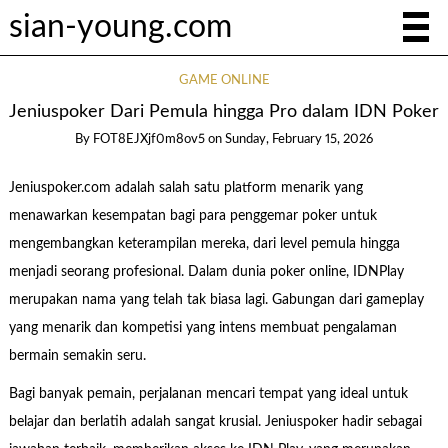
sian-young.com
GAME ONLINE
Jeniuspoker Dari Pemula hingga Pro dalam IDN Poker
By
FOT8EJXjf0m8ov5
on
Sunday, February 15, 2026
Jeniuspoker.com adalah salah satu platform menarik yang
menawarkan kesempatan bagi para penggemar poker untuk
mengembangkan keterampilan mereka, dari level pemula hingga
menjadi seorang profesional. Dalam dunia poker online, IDNPlay
merupakan nama yang telah tak biasa lagi. Gabungan dari gameplay
yang menarik dan kompetisi yang intens membuat pengalaman
bermain semakin seru.
Bagi banyak pemain, perjalanan mencari tempat yang ideal untuk
belajar dan berlatih adalah sangat krusial. Jeniuspoker hadir sebagai