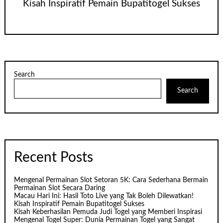
Kisah Inspiratif Pemain Bupatitogel Sukses
Search
Search
Recent Posts
Mengenal Permainan Slot Setoran 5K: Cara Sederhana Bermain
Permainan Slot Secara Daring
Macau Hari Ini: Hasil Toto Live yang Tak Boleh Dilewatkan!
Kisah Inspiratif Pemain Bupatitogel Sukses
Kisah Keberhasilan Pemuda Judi Togel yang Memberi Inspirasi
Mengenal Togel Super: Dunia Permainan Togel yang Sangat