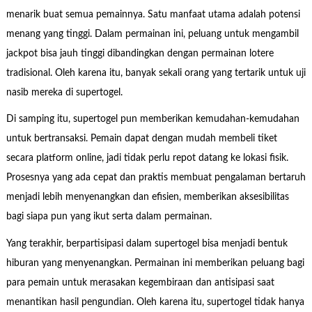
menarik buat semua pemainnya. Satu manfaat utama adalah potensi
menang yang tinggi. Dalam permainan ini, peluang untuk mengambil
jackpot bisa jauh tinggi dibandingkan dengan permainan lotere
tradisional. Oleh karena itu, banyak sekali orang yang tertarik untuk uji
nasib mereka di supertogel.
Di samping itu, supertogel pun memberikan kemudahan-kemudahan
untuk bertransaksi. Pemain dapat dengan mudah membeli tiket
secara platform online, jadi tidak perlu repot datang ke lokasi fisik.
Prosesnya yang ada cepat dan praktis membuat pengalaman bertaruh
menjadi lebih menyenangkan dan efisien, memberikan aksesibilitas
bagi siapa pun yang ikut serta dalam permainan.
Yang terakhir, berpartisipasi dalam supertogel bisa menjadi bentuk
hiburan yang menyenangkan. Permainan ini memberikan peluang bagi
para pemain untuk merasakan kegembiraan dan antisipasi saat
menantikan hasil pengundian. Oleh karena itu, supertogel tidak hanya