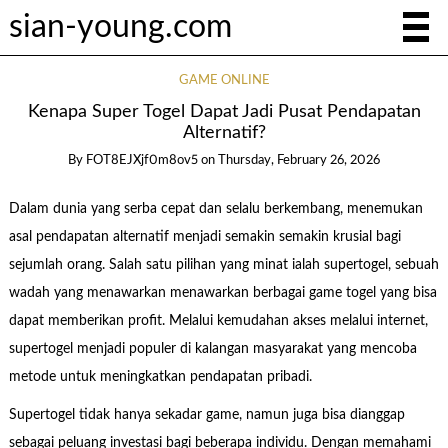
sian-young.com
GAME ONLINE
Kenapa Super Togel Dapat Jadi Pusat Pendapatan
Alternatif?
By
FOT8EJXjf0m8ov5
on
Thursday, February 26, 2026
Dalam dunia yang serba cepat dan selalu berkembang, menemukan
asal pendapatan alternatif menjadi semakin semakin krusial bagi
sejumlah orang. Salah satu pilihan yang minat ialah supertogel, sebuah
wadah yang menawarkan menawarkan berbagai game togel yang bisa
dapat memberikan profit. Melalui kemudahan akses melalui internet,
supertogel menjadi populer di kalangan masyarakat yang mencoba
metode untuk meningkatkan pendapatan pribadi.
Supertogel tidak hanya sekadar game, namun juga bisa dianggap
sebagai peluang investasi bagi beberapa individu. Dengan memahami