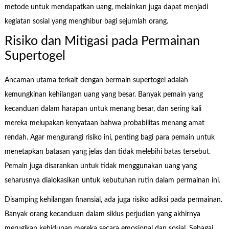
metode untuk mendapatkan uang, melainkan juga dapat menjadi
kegiatan sosial yang menghibur bagi sejumlah orang.
Risiko dan Mitigasi pada Permainan
Supertogel
Ancaman utama terkait dengan bermain supertogel adalah
kemungkinan kehilangan uang yang besar. Banyak pemain yang
kecanduan dalam harapan untuk menang besar, dan sering kali
mereka melupakan kenyataan bahwa probabilitas menang amat
rendah. Agar mengurangi risiko ini, penting bagi para pemain untuk
menetapkan batasan yang jelas dan tidak melebihi batas tersebut.
Pemain juga disarankan untuk tidak menggunakan uang yang
seharusnya dialokasikan untuk kebutuhan rutin dalam permainan ini.
Disamping kehilangan finansial, ada juga risiko adiksi pada permainan.
Banyak orang kecanduan dalam siklus perjudian yang akhirnya
merugikan kehidupan mereka secara emosional dan sosial. Sebagai