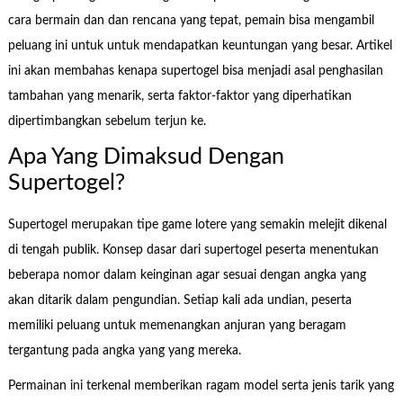
cara bermain dan dan rencana yang tepat, pemain bisa mengambil
peluang ini untuk untuk mendapatkan keuntungan yang besar. Artikel
ini akan membahas kenapa supertogel bisa menjadi asal penghasilan
tambahan yang menarik, serta faktor-faktor yang diperhatikan
dipertimbangkan sebelum terjun ke.
Apa Yang Dimaksud Dengan
Supertogel?
Supertogel merupakan tipe game lotere yang semakin melejit dikenal
di tengah publik. Konsep dasar dari supertogel peserta menentukan
beberapa nomor dalam keinginan agar sesuai dengan angka yang
akan ditarik dalam pengundian. Setiap kali ada undian, peserta
memiliki peluang untuk memenangkan anjuran yang beragam
tergantung pada angka yang yang mereka.
Permainan ini terkenal memberikan ragam model serta jenis tarik yang