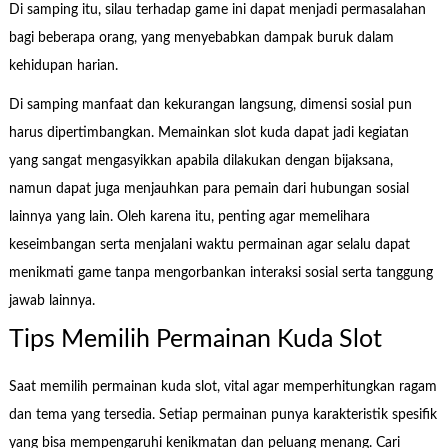
Di samping itu, silau terhadap game ini dapat menjadi permasalahan
bagi beberapa orang, yang menyebabkan dampak buruk dalam
kehidupan harian.
Di samping manfaat dan kekurangan langsung, dimensi sosial pun
harus dipertimbangkan. Memainkan slot kuda dapat jadi kegiatan
yang sangat mengasyikkan apabila dilakukan dengan bijaksana,
namun dapat juga menjauhkan para pemain dari hubungan sosial
lainnya yang lain. Oleh karena itu, penting agar memelihara
keseimbangan serta menjalani waktu permainan agar selalu dapat
menikmati game tanpa mengorbankan interaksi sosial serta tanggung
jawab lainnya.
Tips Memilih Permainan Kuda Slot
Saat memilih permainan kuda slot, vital agar memperhitungkan ragam
dan tema yang tersedia. Setiap permainan punya karakteristik spesifik
yang bisa mempengaruhi kenikmatan dan peluang menang. Cari