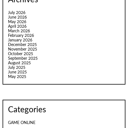
July 2026
June 2026
May 2026
April 2026
March 2026
February 2026
January 2026
December 2025
November 2025
October 2025
September 2025
August 2025
July 2025
June 2025
May 2025
Categories
GAME ONLINE