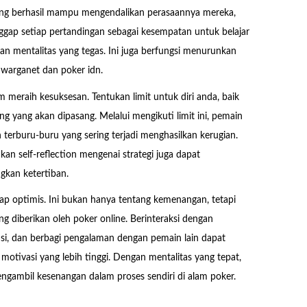
yang berhasil mampu mengendalikan perasaannya mereka,
ggap setiap pertandingan sebagai kesempatan untuk belajar
n mentalitas yang tegas. Ini juga berfungsi menurunkan
 warganet dan poker idn.
m meraih kesuksesan. Tentukan limit untuk diri anda, baik
yang akan dipasang. Melalui mengikuti limit ini, pemain
terburu-buru yang sering terjadi menghasilkan kerugian.
 self-reflection mengenai strategi juga dapat
kan ketertiban.
kap optimis. Ini bukan hanya tentang kemenangan, tetapi
g diberikan oleh poker online. Berinteraksi dengan
isi, dan berbagi pengalaman dengan pemain lain dapat
asi yang lebih tinggi. Dengan mentalitas yang tepat,
engambil kesenangan dalam proses sendiri di alam poker.