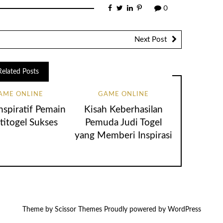
0
Next Post
Related Posts
AME ONLINE
GAME ONLINE
nspiratif Pemain
Kisah Keberhasilan
titogel Sukses
Pemuda Judi Togel
yang Memberi Inspirasi
Theme by
Scissor Themes
Proudly powered by
WordPress