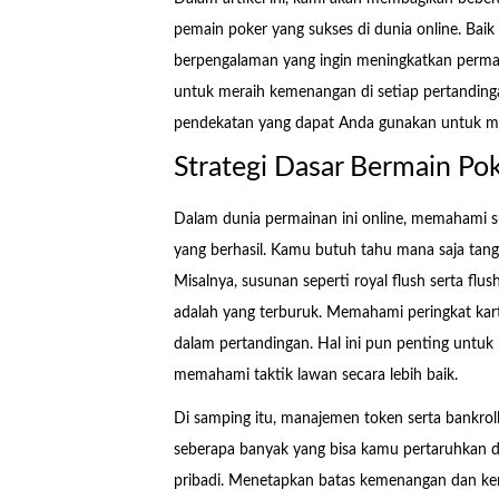
pemain poker yang sukses di dunia online. Ba
berpengalaman yang ingin meningkatkan permai
untuk meraih kemenangan di setiap pertandinga
pendekatan yang dapat Anda gunakan untuk me
Strategi Dasar Bermain Pok
Dalam dunia permainan ini online, memahami s
yang berhasil. Kamu butuh tahu mana saja tan
Misalnya, susunan seperti royal flush serta flu
adalah yang terburuk. Memahami peringkat ka
dalam pertandingan. Hal ini pun penting untuk
memahami taktik lawan secara lebih baik.
Di samping itu, manajemen token serta bankrol
seberapa banyak yang bisa kamu pertaruhkan di 
pribadi. Menetapkan batas kemenangan dan ke