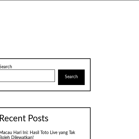
Search
Search
Recent Posts
Macau Hari Ini: Hasil Toto Live yang Tak
Boleh Dilewatkan!