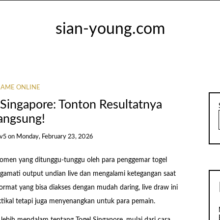
sian-young.com
AME ONLINE
Singapore: Tonton Resultatnya
angsung!
v5
on
Monday, February 23, 2026
omen yang ditunggu-tunggu oleh para penggemar togel
ngamati output undian live dan mengalami ketegangan saat
rmat yang bisa diakses dengan mudah daring, live draw ini
ikal tetapi juga menyenangkan untuk para pemain.