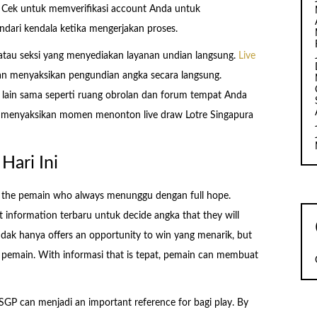
. Cek untuk memverifikasi account Anda untuk
dari kendala ketika mengerjakan proses.
atau seksi yang menyediakan layanan undian langsung.
Live
an menyaksikan pengundian angka secara langsung.
lain sama seperti ruang obrolan dan forum tempat Anda
lah menyaksikan momen menonton live draw Lotre Singapura
Hari Ini
eh the pemain who always menunggu dengan full hope.
t information terbaru untuk decide angka that they will
idak hanya offers an opportunity to win yang menarik, but
e pemain. With informasi that is tepat, pemain can membuat
 SGP can menjadi an important reference for bagi play. By