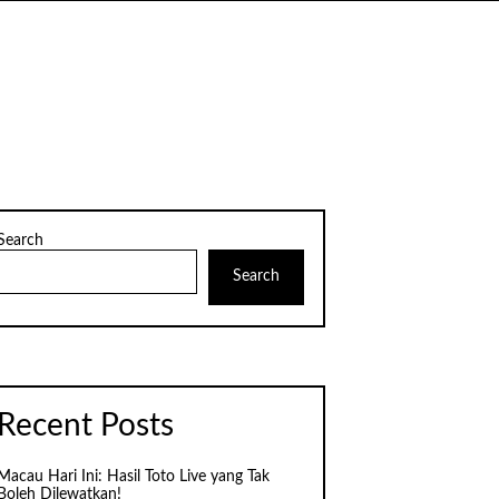
Search
Search
Recent Posts
Macau Hari Ini: Hasil Toto Live yang Tak
Boleh Dilewatkan!