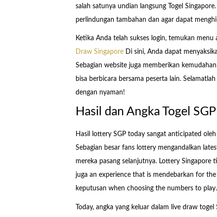
salah satunya undian langsung Togel Singapore
perlindungan tambahan dan agar dapat menghin
Ketika Anda telah sukses login, temukan menu 
Draw Singapore
Di sini, Anda dapat menyaksik
Sebagian website juga memberikan kemudahan 
bisa berbicara bersama peserta lain. Selamat
dengan nyaman!
Hasil dan Angka Togel SGP 
Hasil lottery SGP today sangat anticipated ol
Sebagian besar fans lottery mengandalkan lates
mereka pasang selanjutnya. Lottery Singapore t
juga an experience that is mendebarkan for th
keputusan when choosing the numbers to play.
Today, angka yang keluar dalam live draw togel