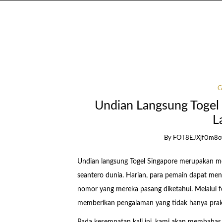
G
Undian Langsung Togel 
L
By
FOT8EJXjf0m8o
Undian langsung Togel Singapore merupakan m
seantero dunia. Harian, para pemain dapat me
nomor yang mereka pasang diketahui. Melalui fo
memberikan pengalaman yang tidak hanya prakt