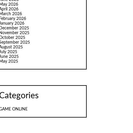
May 2026
April 2026
March 2026
February 2026
January 2026
December 2025
November 2025
October 2025
September 2025
August 2025
July 2025
June 2025
May 2025
Categories
GAME ONLINE