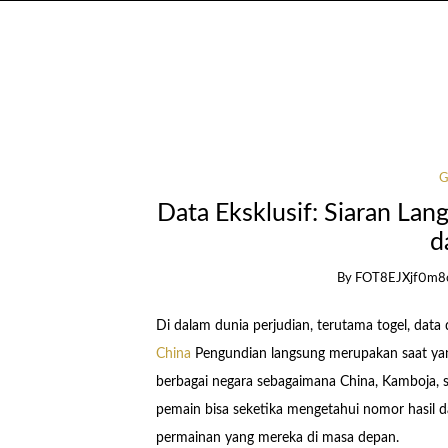
G
Data Eksklusif: Siaran La
d
By
FOT8EJXjf0m8
Di dalam dunia perjudian, terutama togel, data 
China
Pengundian langsung merupakan saat yang
berbagai negara sebagaimana China, Kamboja, s
pemain bisa seketika mengetahui nomor hasil d
permainan yang mereka di masa depan.