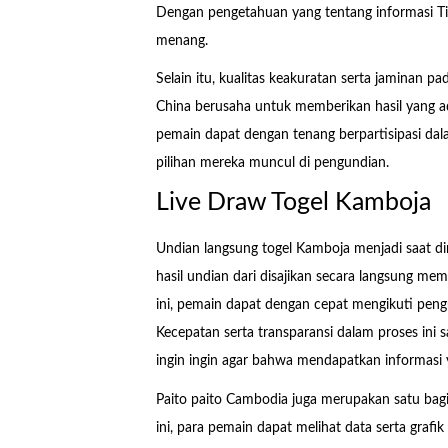
Dengan pengetahuan yang tentang informasi T
menang.
Selain itu, kualitas keakuratan serta jaminan p
China berusaha untuk memberikan hasil yang adi
pemain dapat dengan tenang berpartisipasi dal
pilihan mereka muncul di pengundian.
Live Draw Togel Kamboja
Undian langsung togel Kamboja menjadi saat di
hasil undian dari disajikan secara langsung memb
ini, pemain dapat dengan cepat mengikuti peng
Kecepatan serta transparansi dalam proses ini 
ingin ingin agar bahwa mendapatkan informasi 
Paito paito Cambodia juga merupakan satu bag
ini, para pemain dapat melihat data serta gra