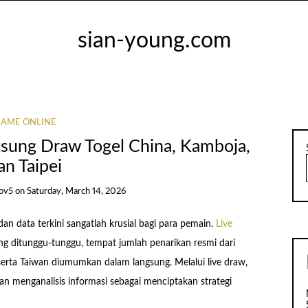
sian-young.com
AME ONLINE
ngsung Draw Togel China, Kamboja,
an Taipei
ov5
on
Saturday, March 14, 2026
dan data terkini sangatlah krusial bagi para pemain.
Live
 ditunggu-tunggu, tempat jumlah penarikan resmi dari
erta Taiwan diumumkan dalam langsung. Melalui live draw,
an menganalisis informasi sebagai menciptakan strategi