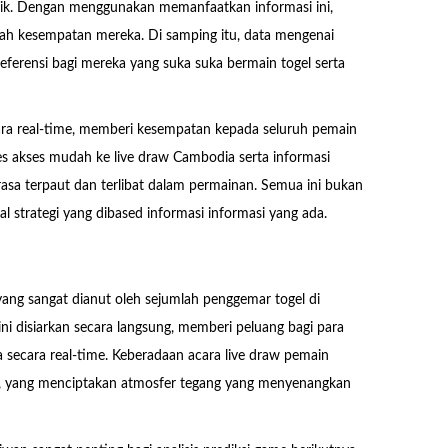
aik. Dengan menggunakan memanfaatkan informasi ini,
h kesempatan mereka. Di samping itu, data mengenai
referensi bagi mereka yang suka suka bermain togel serta
ara real-time, memberi kesempatan kepada seluruh pemain
s akses mudah ke live draw Cambodia serta informasi
erasa terpaut dan terlibat dalam permainan. Semua ini bukan
l strategi yang dibased informasi informasi yang ada.
yang sangat dianut oleh sejumlah penggemar togel di
ini disiarkan secara langsung, memberi peluang bagi para
secara real-time. Keberadaan acara live draw pemain
ti, yang menciptakan atmosfer tegang yang menyenangkan