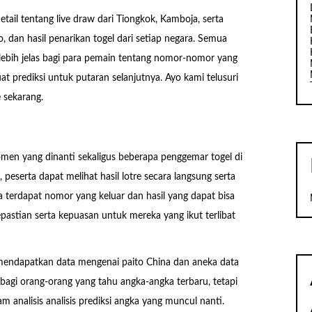
tail tentang live draw dari Tiongkok, Kamboja, serta
, dan hasil penarikan togel dari setiap negara. Semua
lebih jelas bagi para pemain tentang nomor-nomor yang
prediksi untuk putaran selanjutnya. Ayo kami telusuri
 sekarang.
men yang dinanti sekaligus beberapa penggemar togel di
 peserta dapat melihat hasil lotre secara langsung serta
a terdapat nomor yang keluar dan hasil yang dapat bisa
epastian serta kepuasan untuk mereka yang ikut terlibat
a mendapatkan data mengenai paito China dan aneka data
 bagi orang-orang yang tahu angka-angka terbaru, tetapi
m analisis analisis prediksi angka yang muncul nanti.