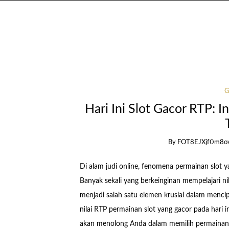
G
Hari Ini Slot Gacor RTP: 
By
FOT8EJXjf0m8o
Di alam judi online, fenomena permainan slot 
Banyak sekali yang berkeinginan mempelajari nil
menjadi salah satu elemen krusial dalam menc
nilai RTP permainan slot yang gacor pada hari 
akan menolong Anda dalam memilih permainan 