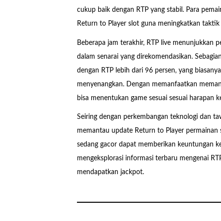
cukup baik dengan RTP yang stabil. Para pemai
Return to Player slot guna meningkatkan taktik
Beberapa jam terakhir, RTP live menunjukkan p
dalam senarai yang direkomendasikan. Sebagia
dengan RTP lebih dari 96 persen, yang biasa
menyenangkan. Dengan memanfaatkan memanfaat
bisa menentukan game sesuai sesuai harapan k
Seiring dengan perkembangan teknologi dan taw
memantau update Return to Player permainan s
sedang gacor dapat memberikan keuntungan keu
mengeksplorasi informasi terbaru mengenai RT
mendapatkan jackpot.