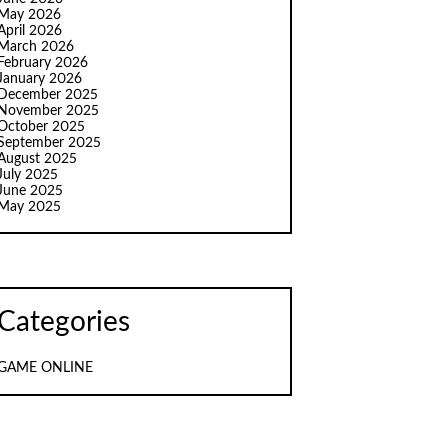
May 2026
April 2026
March 2026
February 2026
January 2026
December 2025
November 2025
October 2025
September 2025
August 2025
July 2025
June 2025
May 2025
Categories
GAME ONLINE