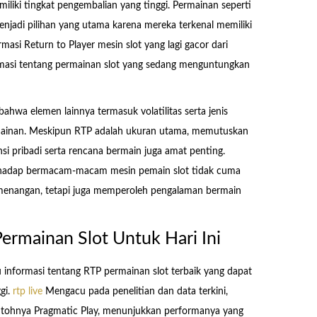
liki tingkat pengembalian yang tinggi. Permainan seperti
menjadi pilihan yang utama karena mereka terkenal memiliki
asi Return to Player mesin slot yang lagi gacor dari
rmasi tentang permainan slot yang sedang menguntungkan
ahwa elemen lainnya termasuk volatilitas serta jenis
mainan. Meskipun RTP adalah ukuran utama, memutuskan
si pribadi serta rencana bermain juga amat penting.
erhadap bermacam-macam mesin pemain slot tidak cuma
menangan, tetapi juga memperoleh pengalaman bermain
ermainan Slot Untuk Hari Ini
informasi tentang RTP permainan slot terbaik yang dapat
gi.
rtp live
Mengacu pada penelitian dan data terkini,
tohnya Pragmatic Play, menunjukkan performanya yang