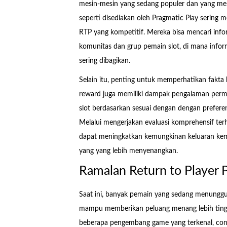
mesin-mesin yang sedang populer dan yang memi
seperti disediakan oleh Pragmatic Play sering 
RTP yang kompetitif. Mereka bisa mencari inform
komunitas dan grup pemain slot, di mana info
sering dibagikan.
Selain itu, penting untuk memperhatikan fakta b
reward juga memiliki dampak pengalaman per
slot berdasarkan sesuai dengan dengan preferen
Melalui mengerjakan evaluasi komprehensif t
dapat meningkatkan kemungkinan keluaran ke
yang yang lebih menyenangkan.
Ramalan Return to Player P
Saat ini, banyak pemain yang sedang menunggu 
mampu memberikan peluang menang lebih ting
beberapa pengembang game yang terkenal, con