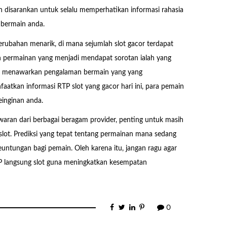
n disarankan untuk selalu memperhatikan informasi rahasia
 bermain anda.
erubahan menarik, di mana sejumlah slot gacor terdapat
n permainan yang menjadi mendapat sorotan ialah yang
nya menawarkan pengalaman bermain yang yang
kan informasi RTP slot yang gacor hari ini, para pemain
einginan anda.
aran dari berbagai beragam provider, penting untuk masih
lot. Prediksi yang tepat tentang permainan mana sedang
ntungan bagi pemain. Oleh karena itu, jangan ragu agar
P langsung slot guna meningkatkan kesempatan
0