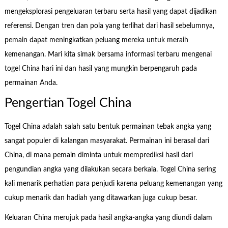
mengeksplorasi pengeluaran terbaru serta hasil yang dapat dijadikan
referensi. Dengan tren dan pola yang terlihat dari hasil sebelumnya,
pemain dapat meningkatkan peluang mereka untuk meraih
kemenangan. Mari kita simak bersama informasi terbaru mengenai
togel China hari ini dan hasil yang mungkin berpengaruh pada
permainan Anda.
Pengertian Togel China
Togel China adalah salah satu bentuk permainan tebak angka yang
sangat populer di kalangan masyarakat. Permainan ini berasal dari
China, di mana pemain diminta untuk memprediksi hasil dari
pengundian angka yang dilakukan secara berkala. Togel China sering
kali menarik perhatian para penjudi karena peluang kemenangan yang
cukup menarik dan hadiah yang ditawarkan juga cukup besar.
Keluaran China merujuk pada hasil angka-angka yang diundi dalam