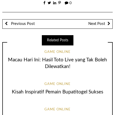
0
Previous Post
Next Post
Related Posts
GAME ONLINE
Macau Hari Ini: Hasil Toto Live yang Tak Boleh
Dilewatkan!
GAME ONLINE
Kisah Inspiratif Pemain Bupatitogel Sukses
GAME ONLINE