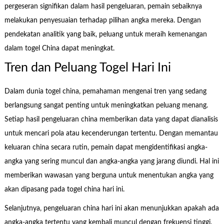
pergeseran signifikan dalam hasil pengeluaran, pemain sebaiknya
melakukan penyesuaian terhadap pilihan angka mereka. Dengan
pendekatan analitik yang baik, peluang untuk meraih kemenangan
dalam togel China dapat meningkat.
Tren dan Peluang Togel Hari Ini
Dalam dunia togel china, pemahaman mengenai tren yang sedang
berlangsung sangat penting untuk meningkatkan peluang menang.
Setiap hasil pengeluaran china memberikan data yang dapat dianalisis
untuk mencari pola atau kecenderungan tertentu. Dengan memantau
keluaran china secara rutin, pemain dapat mengidentifikasi angka-
angka yang sering muncul dan angka-angka yang jarang diundi. Hal ini
memberikan wawasan yang berguna untuk menentukan angka yang
akan dipasang pada togel china hari ini.
Selanjutnya, pengeluaran china hari ini akan menunjukkan apakah ada
angka-angka tertentu yang kembali muncul dengan frekuensi tinggi.