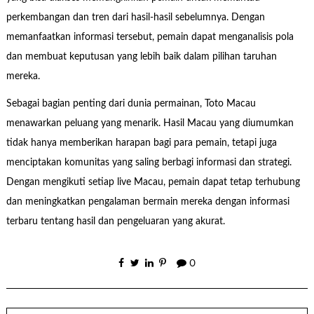
perkembangan dan tren dari hasil-hasil sebelumnya. Dengan
memanfaatkan informasi tersebut, pemain dapat menganalisis pola
dan membuat keputusan yang lebih baik dalam pilihan taruhan
mereka.
Sebagai bagian penting dari dunia permainan, Toto Macau
menawarkan peluang yang menarik. Hasil Macau yang diumumkan
tidak hanya memberikan harapan bagi para pemain, tetapi juga
menciptakan komunitas yang saling berbagi informasi dan strategi.
Dengan mengikuti setiap live Macau, pemain dapat tetap terhubung
dan meningkatkan pengalaman bermain mereka dengan informasi
terbaru tentang hasil dan pengeluaran yang akurat.
0