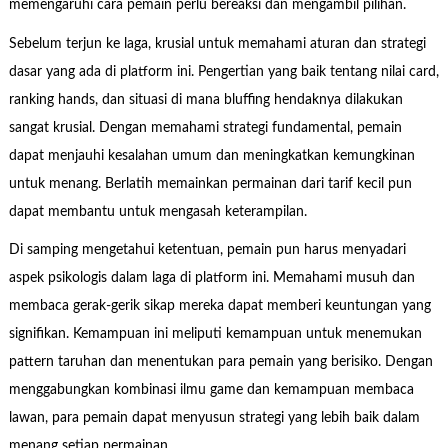
memengaruhi cara pemain perlu bereaksi dan mengambil pilihan.
Sebelum terjun ke laga, krusial untuk memahami aturan dan strategi
dasar yang ada di platform ini. Pengertian yang baik tentang nilai card,
ranking hands, dan situasi di mana bluffing hendaknya dilakukan
sangat krusial. Dengan memahami strategi fundamental, pemain
dapat menjauhi kesalahan umum dan meningkatkan kemungkinan
untuk menang. Berlatih memainkan permainan dari tarif kecil pun
dapat membantu untuk mengasah keterampilan.
Di samping mengetahui ketentuan, pemain pun harus menyadari
aspek psikologis dalam laga di platform ini. Memahami musuh dan
membaca gerak-gerik sikap mereka dapat memberi keuntungan yang
signifikan. Kemampuan ini meliputi kemampuan untuk menemukan
pattern taruhan dan menentukan para pemain yang berisiko. Dengan
menggabungkan kombinasi ilmu game dan kemampuan membaca
lawan, para pemain dapat menyusun strategi yang lebih baik dalam
menang setiap permainan.