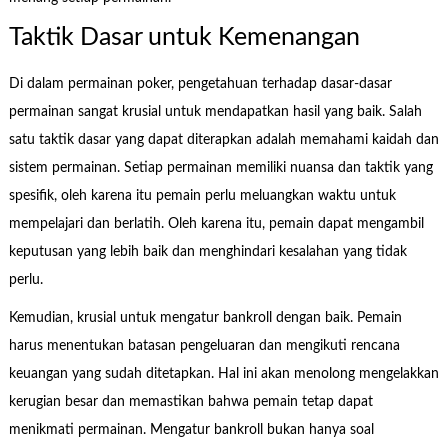
Taktik Dasar untuk Kemenangan
Di dalam permainan poker, pengetahuan terhadap dasar-dasar
permainan sangat krusial untuk mendapatkan hasil yang baik. Salah
satu taktik dasar yang dapat diterapkan adalah memahami kaidah dan
sistem permainan. Setiap permainan memiliki nuansa dan taktik yang
spesifik, oleh karena itu pemain perlu meluangkan waktu untuk
mempelajari dan berlatih. Oleh karena itu, pemain dapat mengambil
keputusan yang lebih baik dan menghindari kesalahan yang tidak
perlu.
Kemudian, krusial untuk mengatur bankroll dengan baik. Pemain
harus menentukan batasan pengeluaran dan mengikuti rencana
keuangan yang sudah ditetapkan. Hal ini akan menolong mengelakkan
kerugian besar dan memastikan bahwa pemain tetap dapat
menikmati permainan. Mengatur bankroll bukan hanya soal