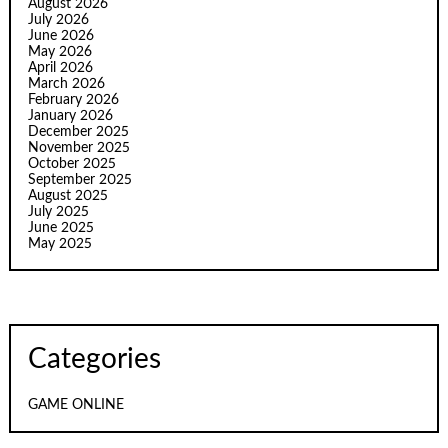
August 2026
July 2026
June 2026
May 2026
April 2026
March 2026
February 2026
January 2026
December 2025
November 2025
October 2025
September 2025
August 2025
July 2025
June 2025
May 2025
Categories
GAME ONLINE