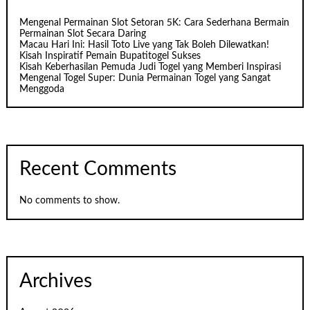
Mengenal Permainan Slot Setoran 5K: Cara Sederhana Bermain
Permainan Slot Secara Daring
Macau Hari Ini: Hasil Toto Live yang Tak Boleh Dilewatkan!
Kisah Inspiratif Pemain Bupatitogel Sukses
Kisah Keberhasilan Pemuda Judi Togel yang Memberi Inspirasi
Mengenal Togel Super: Dunia Permainan Togel yang Sangat
Menggoda
Recent Comments
No comments to show.
Archives