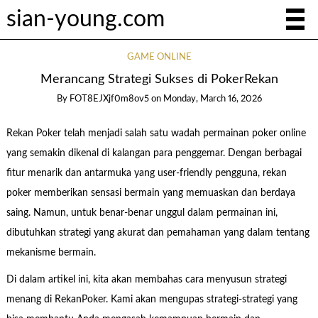
sian-young.com
GAME ONLINE
Merancang Strategi Sukses di PokerRekan
By
FOT8EJXjf0m8ov5
on
Monday, March 16, 2026
Rekan Poker telah menjadi salah satu wadah permainan poker online
yang semakin dikenal di kalangan para penggemar. Dengan berbagai
fitur menarik dan antarmuka yang user-friendly pengguna, rekan
poker memberikan sensasi bermain yang memuaskan dan berdaya
saing. Namun, untuk benar-benar unggul dalam permainan ini,
dibutuhkan strategi yang akurat dan pemahaman yang dalam tentang
mekanisme bermain.
Di dalam artikel ini, kita akan membahas cara menyusun strategi
menang di RekanPoker. Kami akan mengupas strategi-strategi yang