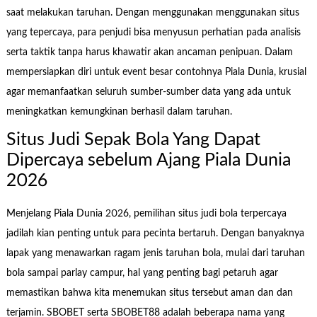
saat melakukan taruhan. Dengan menggunakan menggunakan situs
yang tepercaya, para penjudi bisa menyusun perhatian pada analisis
serta taktik tanpa harus khawatir akan ancaman penipuan. Dalam
mempersiapkan diri untuk event besar contohnya Piala Dunia, krusial
agar memanfaatkan seluruh sumber-sumber data yang ada untuk
meningkatkan kemungkinan berhasil dalam taruhan.
Situs Judi Sepak Bola Yang Dapat
Dipercaya sebelum Ajang Piala Dunia
2026
Menjelang Piala Dunia 2026, pemilihan situs judi bola terpercaya
jadilah kian penting untuk para pecinta bertaruh. Dengan banyaknya
lapak yang menawarkan ragam jenis taruhan bola, mulai dari taruhan
bola sampai parlay campur, hal yang penting bagi petaruh agar
memastikan bahwa kita menemukan situs tersebut aman dan dan
terjamin. SBOBET serta SBOBET88 adalah beberapa nama yang