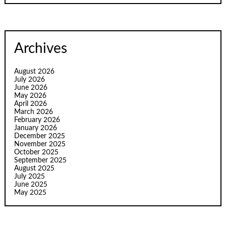
Archives
August 2026
July 2026
June 2026
May 2026
April 2026
March 2026
February 2026
January 2026
December 2025
November 2025
October 2025
September 2025
August 2025
July 2025
June 2025
May 2025