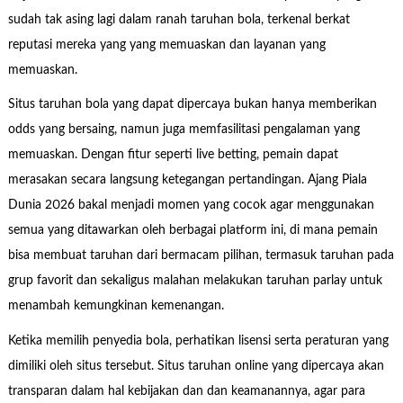
sudah tak asing lagi dalam ranah taruhan bola, terkenal berkat
reputasi mereka yang yang memuaskan dan layanan yang
memuaskan.
Situs taruhan bola yang dapat dipercaya bukan hanya memberikan
odds yang bersaing, namun juga memfasilitasi pengalaman yang
memuaskan. Dengan fitur seperti live betting, pemain dapat
merasakan secara langsung ketegangan pertandingan. Ajang Piala
Dunia 2026 bakal menjadi momen yang cocok agar menggunakan
semua yang ditawarkan oleh berbagai platform ini, di mana pemain
bisa membuat taruhan dari bermacam pilihan, termasuk taruhan pada
grup favorit dan sekaligus malahan melakukan taruhan parlay untuk
menambah kemungkinan kemenangan.
Ketika memilih penyedia bola, perhatikan lisensi serta peraturan yang
dimiliki oleh situs tersebut. Situs taruhan online yang dipercaya akan
transparan dalam hal kebijakan dan dan keamanannya, agar para