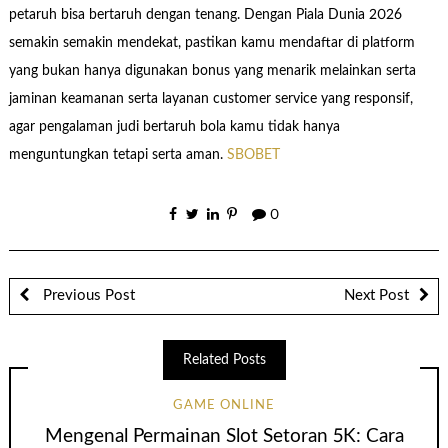
petaruh bisa bertaruh dengan tenang. Dengan Piala Dunia 2026
semakin semakin mendekat, pastikan kamu mendaftar di platform
yang bukan hanya digunakan bonus yang menarik melainkan serta
jaminan keamanan serta layanan customer service yang responsif,
agar pengalaman judi bertaruh bola kamu tidak hanya
menguntungkan tetapi serta aman.
SBOBET
0
Previous Post
Next Post
Related Posts
GAME ONLINE
Mengenal Permainan Slot Setoran 5K: Cara