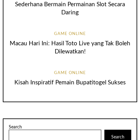
Sederhana Bermain Permainan Slot Secara
Daring
GAME ONLINE
Macau Hari Ini: Hasil Toto Live yang Tak Boleh
Dilewatkan!
GAME ONLINE
Kisah Inspiratif Pemain Bupatitogel Sukses
Search
Search