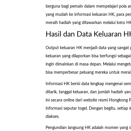
berguna bagi pemain dalam mempelajari pola an
yang mudah ke informasi keluaran HK, para pe
meraih hadiah yang ditawarkan melalui lotto HK
Hasil dan Data Keluaran H
Output keluaran HK menjadi data yang sangat pe
keluaran yang dilaporkan bisa berfungsi seba
ingin dimainkan di masa depan. Melalui mengeta
bisa memperbesar peluang mereka untuk mera
Informasi HK berisi data lengkap mengenai se
ditarik, tanggal keluaran, dan jumlah hadiah y
ini secara online dari website resmi Hongkon
informasi seputar togel. Dengan begitu, setiap
diakses.
Pengundian langsung HK adalah momen yang din