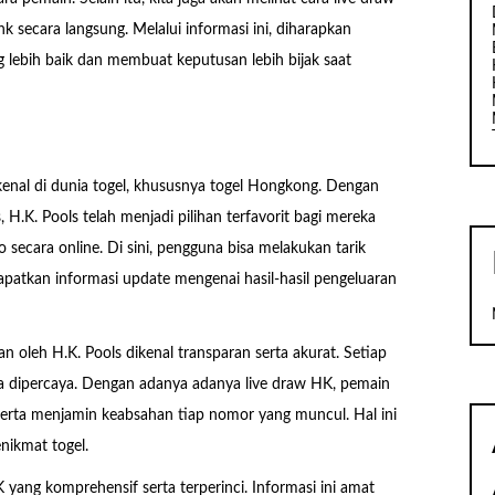
 secara langsung. Melalui informasi ini, diharapkan
bih baik dan membuat keputusan lebih bijak saat
s
kenal di dunia togel, khususnya togel Hongkong. Dengan
 H.K. Pools telah menjadi pilihan terfavorit bagi mereka
secara online. Di sini, pengguna bisa melakukan tarik
apatkan informasi update mengenai hasil-hasil pengeluaran
n oleh H.K. Pools dikenal transparan serta akurat. Setiap
isa dipercaya. Dengan adanya adanya live draw HK, pemain
serta menjamin keabsahan tiap nomor yang muncul. Hal ini
enikmat togel.
yang komprehensif serta terperinci. Informasi ini amat