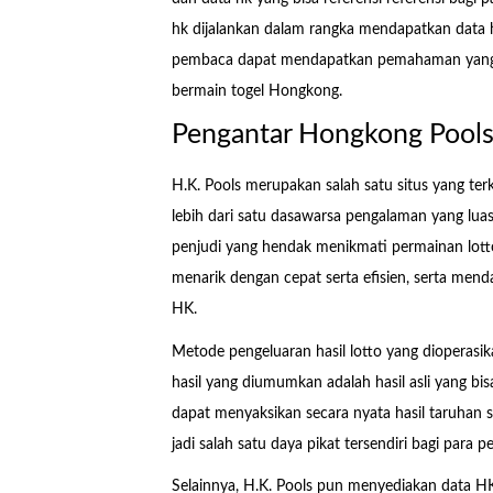
hk dijalankan dalam rangka mendapatkan data hk
pembaca dapat mendapatkan pemahaman yang le
bermain togel Hongkong.
Pengantar Hongkong Pool
H.K. Pools merupakan salah satu situs yang ter
lebih dari satu dasawarsa pengalaman yang luas,
penjudi yang hendak menikmati permainan lotto 
menarik dengan cepat serta efisien, serta mend
HK.
Metode pengeluaran hasil lotto yang dioperasika
hasil yang diumumkan adalah hasil asli yang b
dapat menyaksikan secara nyata hasil taruhan 
jadi salah satu daya pikat tersendiri bagi para p
Selainnya, H.K. Pools pun menyediakan data HK 