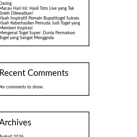
Daring
Macau Hari Ini: Hasil Toto Live yang Tak
Boleh Dilewatkan!
Kisah Inspiratif Pemain Bupatitogel Sukses
Kisah Keberhasilan Pemuda Judi Togel yang
Memberi Inspirasi
Mengenal Togel Super: Dunia Permainan
Togel yang Sangat Menggoda
Recent Comments
No comments to show.
Archives
August 2026