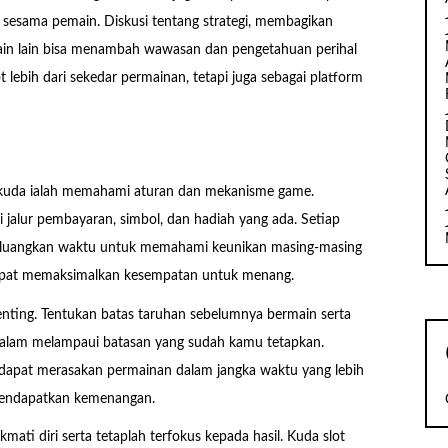
sesama pemain. Diskusi tentang strategi, membagikan
ain lain bisa menambah wawasan dan pengetahuan perihal
t lebih dari sekedar permainan, tetapi juga sebagai platform
ot kuda ialah memahami aturan dan mekanisme game.
jalur pembayaran, simbol, dan hadiah yang ada. Setiap
adi luangkan waktu untuk memahami keunikan masing-masing
pat memaksimalkan kesempatan untuk menang.
enting. Tentukan batas taruhan sebelumnya bermain serta
 dalam melampaui batasan yang sudah kamu tetapkan.
dapat merasakan permainan dalam jangka waktu yang lebih
mendapatkan kemenangan.
ati diri serta tetaplah terfokus kepada hasil. Kuda slot