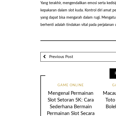
Yang terakhir, mengendalikan emosi serta ked
kepakaran dalam slot kuda. Kontrol diri amat 
yang dapat bisa mengarah dalam rugi. Mengat
berhenti adalah tindakan vital pada perjalanan u
Previous Post
GAME ONLINE
G
Mengenal Permainan
Macau 
Slot Setoran 5K: Cara
Toto
Sederhana Bermain
Bole
Permainan Slot Secara