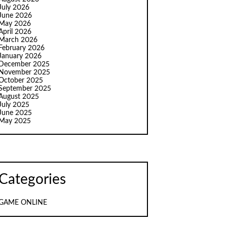
July 2026
June 2026
May 2026
April 2026
March 2026
February 2026
January 2026
December 2025
November 2025
October 2025
September 2025
August 2025
July 2025
June 2025
May 2025
Categories
GAME ONLINE