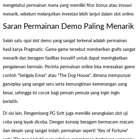
mengetahui permainan mana yang memiliki fitur bonus atau inovasi
menarik, sebelum melanjutkan investasi lebih lanjut dalam slot online.
Saran Permainan Demo Paling Menarik
Salah satu opsi slot demo yang sangat terkenal adalah permainan
hasil karya Pragmatic. Game-game tersebut memberikan grafis sangat
menarik dan beragam fasilitas inovatif untuk dapat meningkatkan
pengalaman bermain. Pecinta permainan online bisa merasakan game
contoh "Serigala Emas" atau "The Dog House", dimana mempunyai
gameplay yang sangat seru serta kemungkinan kemenangan yang
besar, sehingga ini cocok bagi pemain pemula yang ingin ingin
berlatih.
Di sisi lain, Pengembang PG Soft juga memiliki serangkaian slot uji
coba yang layak dicoba. Dengan konsep beragam bermacam-macam
dan desain yang sangat indah, permainan seperti "Key of Fortune"