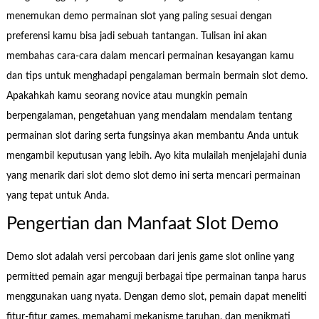
menemukan demo permainan slot yang paling sesuai dengan
preferensi kamu bisa jadi sebuah tantangan. Tulisan ini akan
membahas cara-cara dalam mencari permainan kesayangan kamu
dan tips untuk menghadapi pengalaman bermain bermain slot demo.
Apakahkah kamu seorang novice atau mungkin pemain
berpengalaman, pengetahuan yang mendalam mendalam tentang
permainan slot daring serta fungsinya akan membantu Anda untuk
mengambil keputusan yang lebih. Ayo kita mulailah menjelajahi dunia
yang menarik dari slot demo slot demo ini serta mencari permainan
yang tepat untuk Anda.
Pengertian dan Manfaat Slot Demo
Demo slot adalah versi percobaan dari jenis game slot online yang
permitted pemain agar menguji berbagai tipe permainan tanpa harus
menggunakan uang nyata. Dengan demo slot, pemain dapat meneliti
fitur-fitur games, memahami mekanisme taruhan, dan menikmati