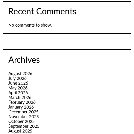
Recent Comments
No comments to show.
Archives
August 2026
July 2026
June 2026
May 2026
April 2026
March 2026
February 2026
January 2026
December 2025
November 2025
October 2025
September 2025
August 2025