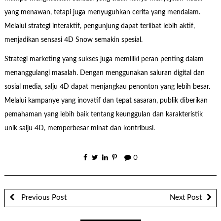
yang menawan, tetapi juga menyuguhkan cerita yang mendalam.
Melalui strategi interaktif, pengunjung dapat terlibat lebih aktif,
menjadikan sensasi 4D Snow semakin spesial.
Strategi marketing yang sukses juga memiliki peran penting dalam
menanggulangi masalah. Dengan menggunakan saluran digital dan
sosial media, salju 4D dapat menjangkau penonton yang lebih besar.
Melalui kampanye yang inovatif dan tepat sasaran, publik diberikan
pemahaman yang lebih baik tentang keunggulan dan karakteristik
unik salju 4D, memperbesar minat dan kontribusi.
0
Previous Post
Next Post