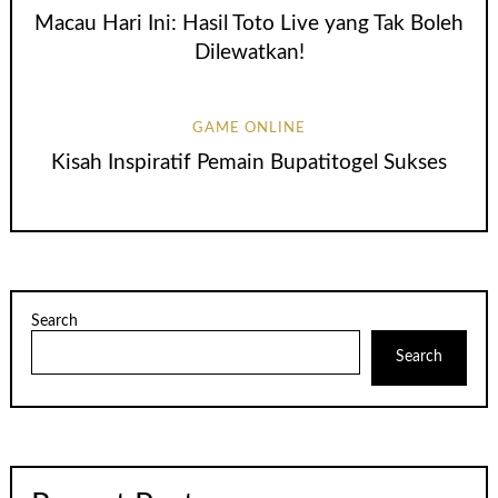
Macau Hari Ini: Hasil Toto Live yang Tak Boleh
Dilewatkan!
GAME ONLINE
Kisah Inspiratif Pemain Bupatitogel Sukses
Search
Search