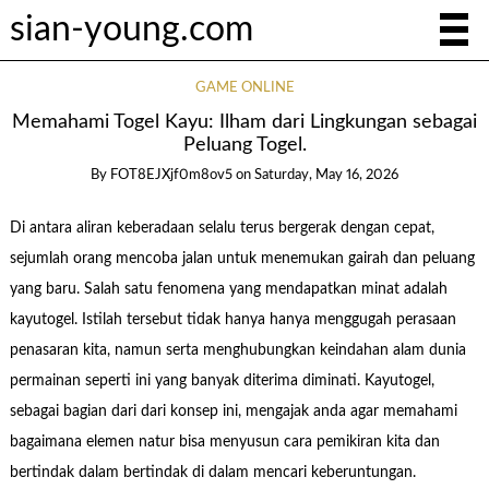
sian-young.com
GAME ONLINE
Memahami Togel Kayu: Ilham dari Lingkungan sebagai
Peluang Togel.
By
FOT8EJXjf0m8ov5
on
Saturday, May 16, 2026
Di antara aliran keberadaan selalu terus bergerak dengan cepat,
sejumlah orang mencoba jalan untuk menemukan gairah dan peluang
yang baru. Salah satu fenomena yang mendapatkan minat adalah
kayutogel. Istilah tersebut tidak hanya hanya menggugah perasaan
penasaran kita, namun serta menghubungkan keindahan alam dunia
permainan seperti ini yang banyak diterima diminati. Kayutogel,
sebagai bagian dari dari konsep ini, mengajak anda agar memahami
bagaimana elemen natur bisa menyusun cara pemikiran kita dan
bertindak dalam bertindak di dalam mencari keberuntungan.