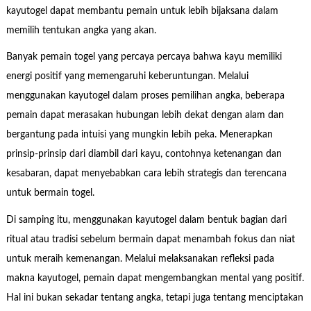
kayutogel dapat membantu pemain untuk lebih bijaksana dalam
memilih tentukan angka yang akan.
Banyak pemain togel yang percaya percaya bahwa kayu memiliki
energi positif yang memengaruhi keberuntungan. Melalui
menggunakan kayutogel dalam proses pemilihan angka, beberapa
pemain dapat merasakan hubungan lebih dekat dengan alam dan
bergantung pada intuisi yang mungkin lebih peka. Menerapkan
prinsip-prinsip dari diambil dari kayu, contohnya ketenangan dan
kesabaran, dapat menyebabkan cara lebih strategis dan terencana
untuk bermain togel.
Di samping itu, menggunakan kayutogel dalam bentuk bagian dari
ritual atau tradisi sebelum bermain dapat menambah fokus dan niat
untuk meraih kemenangan. Melalui melaksanakan refleksi pada
makna kayutogel, pemain dapat mengembangkan mental yang positif.
Hal ini bukan sekadar tentang angka, tetapi juga tentang menciptakan