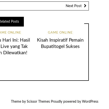
Next Post
Related Posts
AME ONLINE
GAME ONLINE
Hari Ini: Hasil
Kisah Inspiratif Pemain
 Live yang Tak
Bupatitogel Sukses
h Dilewatkan!
Theme by
Scissor Themes
Proudly powered by
WordPress