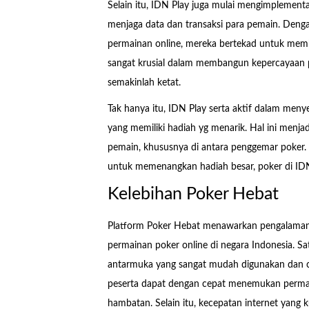
Selain itu, IDN Play juga mulai mengimplement
menjaga data dan transaksi para pemain. Den
permainan online, mereka bertekad untuk memb
sangat krusial dalam membangun kepercayaan p
semakinlah ketat.
Tak hanya itu, IDN Play serta aktif dalam men
yang memiliki hadiah yg menarik. Hal ini menja
pemain, khususnya di antara penggemar poker
untuk memenangkan hadiah besar, poker di IDN
Kelebihan Poker Hebat
Platform Poker Hebat menawarkan pengalaman
permainan poker online di negara Indonesia. Satu
antarmuka yang sangat mudah digunakan dan ca
peserta dapat dengan cepat menemukan permai
hambatan. Selain itu, kecepatan internet yang 