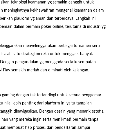
asikan teknologi keamanan yg semakin canggih untuk
gan meningkatnya kekhawatiran mengenai keamanan dalam
erikan platform yg aman dan terpercaya. Langkah ini
emain dalam bermain poker online, terutama di industri yg
yelenggarakan menyelenggarakan berbagai turnamen seru
di salah satu strategi mereka untuk menggaet banyak
. Dengan pengundulan yg menggoda serta kesempatan
 Play semakin meriah dan diminati oleh kalangan.
 gaming dengan tak tertandingi untuk semua penggemar
 nilai lebih penting dari platform ini yaitu tampilan
nggih dinavigasikan. Dengan desain yang menarik estetis,
nan yang mereka ingin serta menikmati bermain tanpa
kuat membuat tiap proses, dari pendaftaran sampai