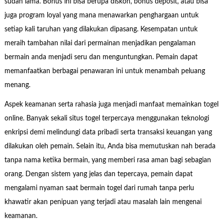
sudah lama. Bonus ini bisa berupa diskon, bonus deposit, atau bisa
juga program loyal yang mana menawarkan penghargaan untuk
setiap kali taruhan yang dilakukan dipasang. Kesempatan untuk
meraih tambahan nilai dari permainan menjadikan pengalaman
bermain anda menjadi seru dan menguntungkan. Pemain dapat
memanfaatkan berbagai penawaran ini untuk menambah peluang
menang.
Aspek keamanan serta rahasia juga menjadi manfaat memainkan togel
online. Banyak sekali situs togel terpercaya menggunakan teknologi
enkripsi demi melindungi data pribadi serta transaksi keuangan yang
dilakukan oleh pemain. Selain itu, Anda bisa memutuskan nah berada
tanpa nama ketika bermain, yang memberi rasa aman bagi sebagian
orang. Dengan sistem yang jelas dan tepercaya, pemain dapat
mengalami nyaman saat bermain togel dari rumah tanpa perlu
khawatir akan penipuan yang terjadi atau masalah lain mengenai
keamanan.