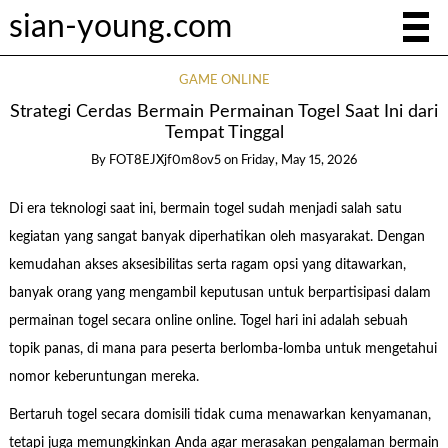
sian-young.com
GAME ONLINE
Strategi Cerdas Bermain Permainan Togel Saat Ini dari
Tempat Tinggal
By
FOT8EJXjf0m8ov5
on
Friday, May 15, 2026
Di era teknologi saat ini, bermain togel sudah menjadi salah satu
kegiatan yang sangat banyak diperhatikan oleh masyarakat. Dengan
kemudahan akses aksesibilitas serta ragam opsi yang ditawarkan,
banyak orang yang mengambil keputusan untuk berpartisipasi dalam
permainan togel secara online online. Togel hari ini adalah sebuah
topik panas, di mana para peserta berlomba-lomba untuk mengetahui
nomor keberuntungan mereka.
Bertaruh togel secara domisili tidak cuma menawarkan kenyamanan,
tetapi juga memungkinkan Anda agar merasakan pengalaman bermain