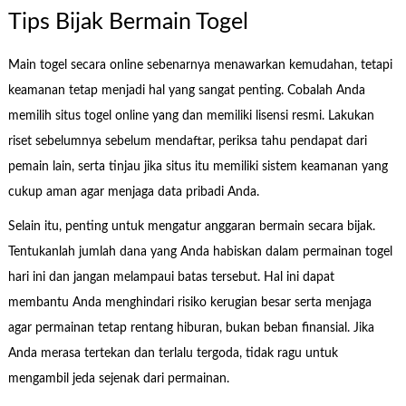
Tips Bijak Bermain Togel
Main togel secara online sebenarnya menawarkan kemudahan, tetapi
keamanan tetap menjadi hal yang sangat penting. Cobalah Anda
memilih situs togel online yang dan memiliki lisensi resmi. Lakukan
riset sebelumnya sebelum mendaftar, periksa tahu pendapat dari
pemain lain, serta tinjau jika situs itu memiliki sistem keamanan yang
cukup aman agar menjaga data pribadi Anda.
Selain itu, penting untuk mengatur anggaran bermain secara bijak.
Tentukanlah jumlah dana yang Anda habiskan dalam permainan togel
hari ini dan jangan melampaui batas tersebut. Hal ini dapat
membantu Anda menghindari risiko kerugian besar serta menjaga
agar permainan tetap rentang hiburan, bukan beban finansial. Jika
Anda merasa tertekan dan terlalu tergoda, tidak ragu untuk
mengambil jeda sejenak dari permainan.