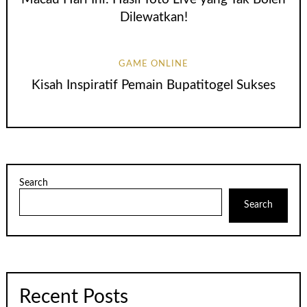
Dilewatkan!
GAME ONLINE
Kisah Inspiratif Pemain Bupatitogel Sukses
Search
Search
Recent Posts