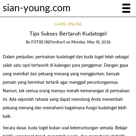
sian-young.com
GAME ONLINE
Tips Sukses Bertaruh Kudatogel
By
FOT8EJXjf0m8ov5
on
Monday, May 18, 2026
Dalam perjudian, permainan kudatogel dan kuda togel telah sebagai
salah satu opsi terfavorit di kalangan para penggemar. Dengan gaya
yang memikat dan peluang menang yang menggiurkan, banyak
pemain yang berminat tertarik agar menggali peruntungannya.
Namun, tak semua orang mampu meraih kemenangan di permainan
ini. Ada sejumlah rahasia yang dapat menolong Anda menambah
peluang menang dan memahami bagaimana fungsi kudatogel lebih
baik.
Secara dasar, kuda togel bukan soal keberuntungan semata. Belajar