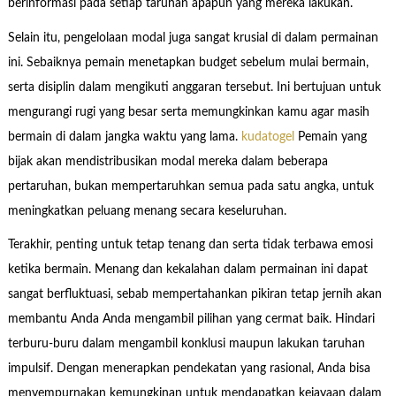
berinformasi pada setiap taruhan apapun yang mereka lakukan.
Selain itu, pengelolaan modal juga sangat krusial di dalam permainan
ini. Sebaiknya pemain menetapkan budget sebelum mulai bermain,
serta disiplin dalam mengikuti anggaran tersebut. Ini bertujuan untuk
mengurangi rugi yang besar serta memungkinkan kamu agar masih
bermain di dalam jangka waktu yang lama.
kudatogel
Pemain yang
bijak akan mendistribusikan modal mereka dalam beberapa
pertaruhan, bukan mempertaruhkan semua pada satu angka, untuk
meningkatkan peluang menang secara keseluruhan.
Terakhir, penting untuk tetap tenang dan serta tidak terbawa emosi
ketika bermain. Menang dan kekalahan dalam permainan ini dapat
sangat berfluktuasi, sebab mempertahankan pikiran tetap jernih akan
membantu Anda Anda mengambil pilihan yang cermat baik. Hindari
terburu-buru dalam mengambil konklusi maupun lakukan taruhan
impulsif. Dengan menerapkan pendekatan yang rasional, Anda bisa
menyempurnakan kemungkinan untuk mendapatkan kejayaan dalam