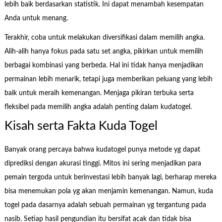
lebih baik berdasarkan statistik. Ini dapat menambah kesempatan
Anda untuk menang.
Terakhir, coba untuk melakukan diversifikasi dalam memilih angka.
Alih-alih hanya fokus pada satu set angka, pikirkan untuk memilih
berbagai kombinasi yang berbeda. Hal ini tidak hanya menjadikan
permainan lebih menarik, tetapi juga memberikan peluang yang lebih
baik untuk meraih kemenangan. Menjaga pikiran terbuka serta
fleksibel pada memilih angka adalah penting dalam kudatogel.
Kisah serta Fakta Kuda Togel
Banyak orang percaya bahwa kudatogel punya metode yg dapat
diprediksi dengan akurasi tinggi. Mitos ini sering menjadikan para
pemain tergoda untuk berinvestasi lebih banyak lagi, berharap mereka
bisa menemukan pola yg akan menjamin kemenangan. Namun, kuda
togel pada dasarnya adalah sebuah permainan yg tergantung pada
nasib. Setiap hasil pengundian itu bersifat acak dan tidak bisa