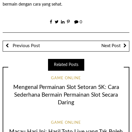
bermain dengan cara yang sehat.
0
Previous Post
Next Post
Related Posts
GAME ONLINE
Mengenal Permainan Slot Setoran 5K: Cara
Sederhana Bermain Permainan Slot Secara
Daring
GAME ONLINE
Macau Hari Ini: Hasil Toto Live yang Tak Boleh