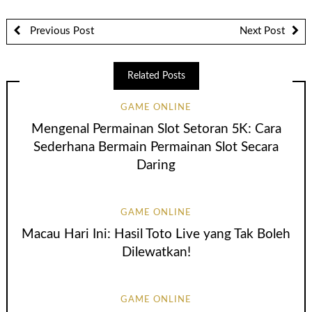
Previous Post
Next Post
Related Posts
GAME ONLINE
Mengenal Permainan Slot Setoran 5K: Cara
Sederhana Bermain Permainan Slot Secara
Daring
GAME ONLINE
Macau Hari Ini: Hasil Toto Live yang Tak Boleh
Dilewatkan!
GAME ONLINE