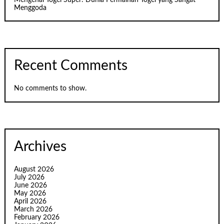
Menggoda
Recent Comments
No comments to show.
Archives
August 2026
July 2026
June 2026
May 2026
April 2026
March 2026
February 2026