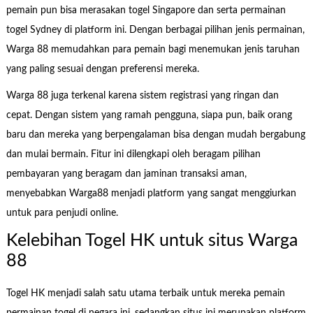
pemain pun bisa merasakan togel Singapore dan serta permainan
togel Sydney di platform ini. Dengan berbagai pilihan jenis permainan,
Warga 88 memudahkan para pemain bagi menemukan jenis taruhan
yang paling sesuai dengan preferensi mereka.
Warga 88 juga terkenal karena sistem registrasi yang ringan dan
cepat. Dengan sistem yang ramah pengguna, siapa pun, baik orang
baru dan mereka yang berpengalaman bisa dengan mudah bergabung
dan mulai bermain. Fitur ini dilengkapi oleh beragam pilihan
pembayaran yang beragam dan jaminan transaksi aman,
menyebabkan Warga88 menjadi platform yang sangat menggiurkan
untuk para penjudi online.
Kelebihan Togel HK untuk situs Warga
88
Togel HK menjadi salah satu utama terbaik untuk mereka pemain
permainan togel di negara ini, sedangkan situs ini merupakan platform