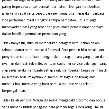
paling terpercaya untuk bermain permainan. Dengan memberikan
jalan yang cepat serta cepat, para pengguna bisa merasakan berbagai
tipe pertaruhan togel Hongkong tanpa hambatan. Situs ini juga
menawarkan hasil yang tepat dan jelas, maka pemain dapat percaya
dalam keadilan permainan permainan yang.
Tidak hanya itu, situs ini memberikan beragam kemudahan dalam
tahapan daftar serta transaksi finansial. Para pemain bisa melakukan
penyetoran serta tarikan menggunakan beragam cara yang aman dan
nyaman dan fasil Selain itu, bantuan customer service pelanggan yang
siap sedia selalu membantu setiap saat, memberikan kesan bermain di
ini semakin seru. Pelayanan ini membuat Togel Hongkong lebih
menarik bagi mereka yang baru pemula maupun yang telah
berpengalaman.
Tidak kalah penting, Warga 88 sering mengadakan promo dan bonus
yang menarik untuk pengguna para pemain togel Hongkong. Hal ini