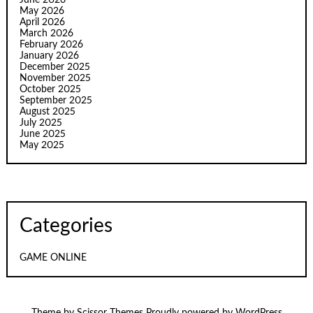
May 2026
April 2026
March 2026
February 2026
January 2026
December 2025
November 2025
October 2025
September 2025
August 2025
July 2025
June 2025
May 2025
Categories
GAME ONLINE