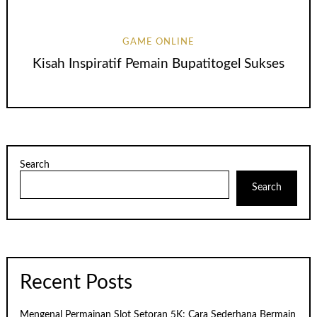
GAME ONLINE
Kisah Inspiratif Pemain Bupatitogel Sukses
Search
Search
Recent Posts
Mengenal Permainan Slot Setoran 5K: Cara Sederhana Bermain