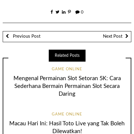
0
Previous Post
Next Post
Related Posts
GAME ONLINE
Mengenal Permainan Slot Setoran 5K: Cara
Sederhana Bermain Permainan Slot Secara
Daring
GAME ONLINE
Macau Hari Ini: Hasil Toto Live yang Tak Boleh
Dilewatkan!