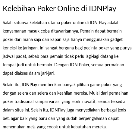
Kelebihan Poker Online di IDNPlay
Salah satunya kelebihan utama poker online di IDN Play adalah
kenyamanan masuk coba ditawarkannya. Pemain dapat bermain
poker dari mana saja dan kapan saja hanya menggunakan gadget
koneksi ke jaringan. Ini sangat berguna bagi pecinta poker yang punya
jadwal padat, sebab para pemain tidak perlu lagi-lagi datang ke
tempat judi untuk bermain. Dengan IDN Poker, semua permainan
dapat diakses dalam jari-jari.
Selain itu, IDNPlay memberikan banyak pilihan game poker yang
dengan selera dan selera dan keahlian mereka. Mulai dari permainan
poker tradisional sampai variasi yang lebih inovatif, semua tersedia
dalam situs ini. Selain itu, IDNPlay juga menyediakan berbagai jenis
bet, agar baik yang baru dan yang sudah berpengalaman dapat
menemukan meja yang cocok untuk kebutuhan mereka.