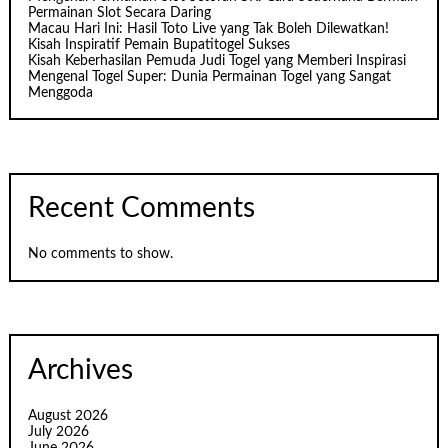
Permainan Slot Secara Daring
Macau Hari Ini: Hasil Toto Live yang Tak Boleh Dilewatkan!
Kisah Inspiratif Pemain Bupatitogel Sukses
Kisah Keberhasilan Pemuda Judi Togel yang Memberi Inspirasi
Mengenal Togel Super: Dunia Permainan Togel yang Sangat
Menggoda
Recent Comments
No comments to show.
Archives
August 2026
July 2026
June 2026