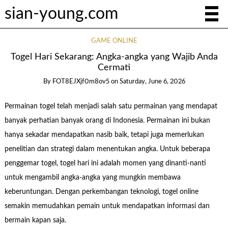
sian-young.com
GAME ONLINE
Togel Hari Sekarang: Angka-angka yang Wajib Anda
Cermati
By
FOT8EJXjf0m8ov5
on
Saturday, June 6, 2026
Permainan togel telah menjadi salah satu permainan yang mendapat
banyak perhatian banyak orang di Indonesia. Permainan ini bukan
hanya sekadar mendapatkan nasib baik, tetapi juga memerlukan
penelitian dan strategi dalam menentukan angka. Untuk beberapa
penggemar togel, togel hari ini adalah momen yang dinanti-nanti
untuk mengambil angka-angka yang mungkin membawa
keberuntungan. Dengan perkembangan teknologi, togel online
semakin memudahkan pemain untuk mendapatkan informasi dan
bermain kapan saja.