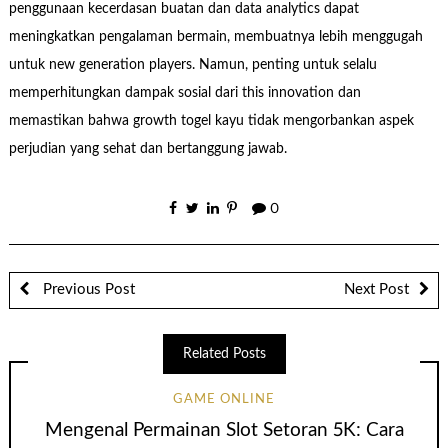
penggunaan kecerdasan buatan dan data analytics dapat
meningkatkan pengalaman bermain, membuatnya lebih menggugah
untuk new generation players. Namun, penting untuk selalu
memperhitungkan dampak sosial dari this innovation dan
memastikan bahwa growth togel kayu tidak mengorbankan aspek
perjudian yang sehat dan bertanggung jawab.
0
Previous Post
Next Post
Related Posts
GAME ONLINE
Mengenal Permainan Slot Setoran 5K: Cara