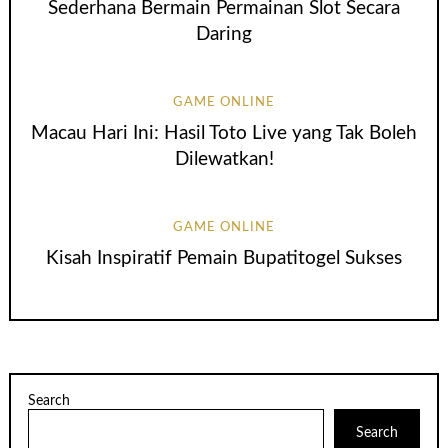
Sederhana Bermain Permainan Slot Secara
Daring
GAME ONLINE
Macau Hari Ini: Hasil Toto Live yang Tak Boleh
Dilewatkan!
GAME ONLINE
Kisah Inspiratif Pemain Bupatitogel Sukses
Search
Search