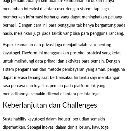
bagi pemain. Adanya kemudahan-kemudahan ini bukan hanya
menambah interaksi di antara user dengan sistem, tapi juga
memberikan informasi berharga yang dapat meningkatkan peluang
berhasil. Dengan cara ini, para pengguna tak hanya bergantung pada
nasib, melainkan juga pada taktik yang bisa para pengguna rancang.
Aspek keamanan dan privasi juga menjadi salah satu penting
kayutogel. Platform ini menggunakan protokol proteksi yang ketat
untuk melindungi data pribadi dan aktivitas para pemain. Dengan
sistem pengamanan dan metode pembayaran yang aman, pengguna
dapat merasa tenang saat bertransaksi. Ini tentu saja membangun
rasa percaya dan loyalitas pemain pada platform ini, yang
menjadikannya semakin dikenal di antara pecinta togel.
Keberlanjutan dan Challenges
Sustainability kayutogel dalam industri perjudian semakin
diperhatikan. Sebagai inovasi dalam dunia lottery, kayutogel