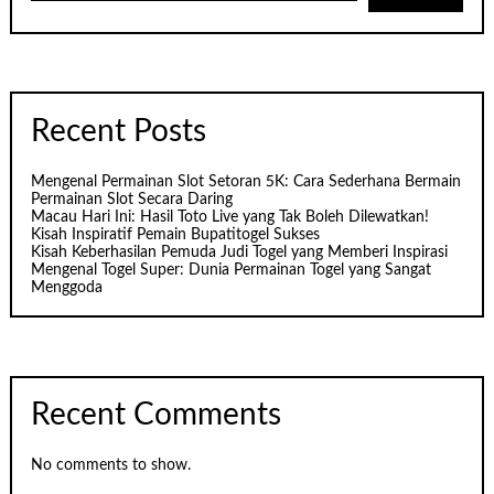
Recent Posts
Mengenal Permainan Slot Setoran 5K: Cara Sederhana Bermain
Permainan Slot Secara Daring
Macau Hari Ini: Hasil Toto Live yang Tak Boleh Dilewatkan!
Kisah Inspiratif Pemain Bupatitogel Sukses
Kisah Keberhasilan Pemuda Judi Togel yang Memberi Inspirasi
Mengenal Togel Super: Dunia Permainan Togel yang Sangat
Menggoda
Recent Comments
No comments to show.