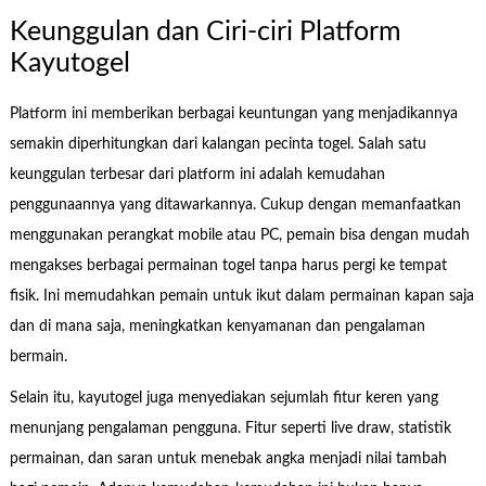
Keunggulan dan Ciri-ciri Platform
Kayutogel
Platform ini memberikan berbagai keuntungan yang menjadikannya
semakin diperhitungkan dari kalangan pecinta togel. Salah satu
keunggulan terbesar dari platform ini adalah kemudahan
penggunaannya yang ditawarkannya. Cukup dengan memanfaatkan
menggunakan perangkat mobile atau PC, pemain bisa dengan mudah
mengakses berbagai permainan togel tanpa harus pergi ke tempat
fisik. Ini memudahkan pemain untuk ikut dalam permainan kapan saja
dan di mana saja, meningkatkan kenyamanan dan pengalaman
bermain.
Selain itu, kayutogel juga menyediakan sejumlah fitur keren yang
menunjang pengalaman pengguna. Fitur seperti live draw, statistik
permainan, dan saran untuk menebak angka menjadi nilai tambah