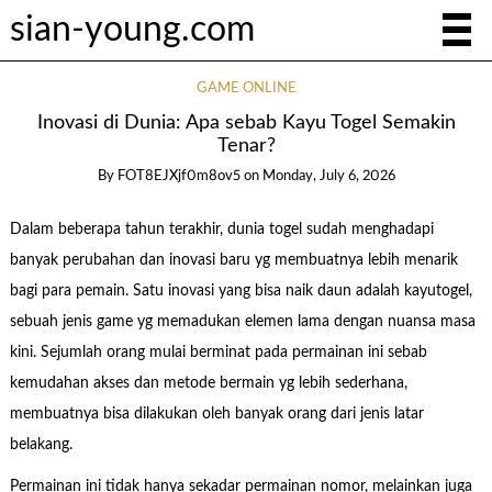
sian-young.com
GAME ONLINE
Inovasi di Dunia: Apa sebab Kayu Togel Semakin
Tenar?
By
FOT8EJXjf0m8ov5
on
Monday, July 6, 2026
Dalam beberapa tahun terakhir, dunia togel sudah menghadapi
banyak perubahan dan inovasi baru yg membuatnya lebih menarik
bagi para pemain. Satu inovasi yang bisa naik daun adalah kayutogel,
sebuah jenis game yg memadukan elemen lama dengan nuansa masa
kini. Sejumlah orang mulai berminat pada permainan ini sebab
kemudahan akses dan metode bermain yg lebih sederhana,
membuatnya bisa dilakukan oleh banyak orang dari jenis latar
belakang.
Permainan ini tidak hanya sekadar permainan nomor, melainkan juga