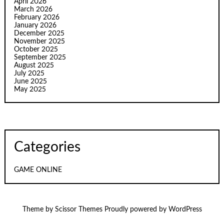
April 2026
March 2026
February 2026
January 2026
December 2025
November 2025
October 2025
September 2025
August 2025
July 2025
June 2025
May 2025
Categories
GAME ONLINE
Theme by
Scissor Themes
Proudly powered by
WordPress