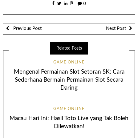
0
Previous Post
Next Post
Related Posts
GAME ONLINE
Mengenal Permainan Slot Setoran 5K: Cara
Sederhana Bermain Permainan Slot Secara
Daring
GAME ONLINE
Macau Hari Ini: Hasil Toto Live yang Tak Boleh
Dilewatkan!