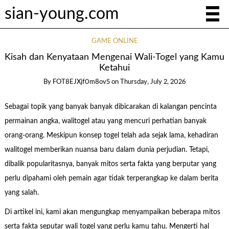
sian-young.com
GAME ONLINE
Kisah dan Kenyataan Mengenai Wali-Togel yang Kamu
Ketahui
By
FOT8EJXjf0m8ov5
on
Thursday, July 2, 2026
Sebagai topik yang banyak banyak dibicarakan di kalangan pencinta
permainan angka, walitogel atau yang mencuri perhatian banyak
orang-orang. Meskipun konsep togel telah ada sejak lama, kehadiran
walitogel memberikan nuansa baru dalam dunia perjudian. Tetapi,
dibalik popularitasnya, banyak mitos serta fakta yang berputar yang
perlu dipahami oleh pemain agar tidak terperangkap ke dalam berita
yang salah.
Di artikel ini, kami akan mengungkap menyampaikan beberapa mitos
serta fakta seputar wali togel yang perlu kamu tahu. Mengerti hal