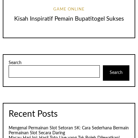
GAME ONLINE
Kisah Inspiratif Pemain Bupatitogel Sukses
Search
Search
Recent Posts
Mengenal Permainan Slot Setoran 5K: Cara Sederhana Bermain
Permainan Slot Secara Daring
Macau Hari Ini: Hasil Toto Live yang Tak Boleh Dilewatkan!