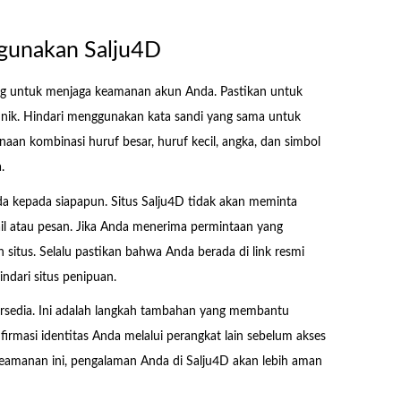
gunakan Salju4D
ng untuk menjaga keamanan akun Anda. Pastikan untuk
unik. Hindari menggunakan kata sandi yang sama untuk
naan kombinasi huruf besar, huruf kecil, angka, dan simbol
.
a kepada siapapun. Situs Salju4D tidak akan meminta
mail atau pesan. Jika Anda menerima permintaan yang
situs. Selalu pastikan bahwa Anda berada di link resmi
dari situs penipuan.
a tersedia. Ini adalah langkah tambahan yang membantu
rmasi identitas Anda melalui perangkat lain sebelum akses
keamanan ini, pengalaman Anda di Salju4D akan lebih aman