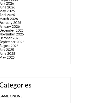
July 2026
June 2026
May 2026
April 2026
March 2026
February 2026
January 2026
December 2025
November 2025
October 2025
September 2025
August 2025
July 2025
June 2025
May 2025
Categories
GAME ONLINE