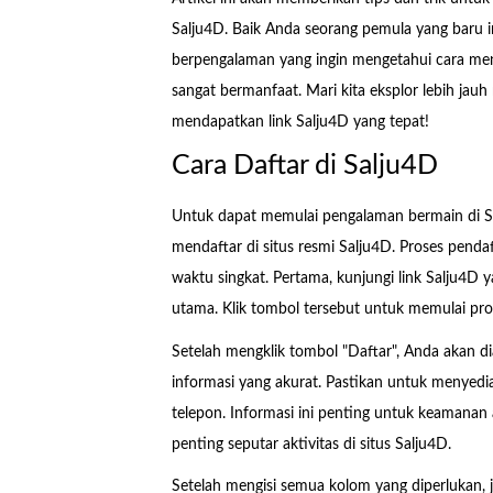
Salju4D. Baik Anda seorang pemula yang baru 
berpengalaman yang ingin mengetahui cara me
sangat bermanfaat. Mari kita eksplor lebih jauh
mendapatkan link Salju4D yang tepat!
Cara Daftar di Salju4D
Untuk dapat memulai pengalaman bermain di Sa
mendaftar di situs resmi Salju4D. Proses penda
waktu singkat. Pertama, kunjungi link Salju4D 
utama. Klik tombol tersebut untuk memulai pro
Setelah mengklik tombol "Daftar", Anda akan di
informasi yang akurat. Pastikan untuk menyedi
telepon. Informasi ini penting untuk keamana
penting seputar aktivitas di situs Salju4D.
Setelah mengisi semua kolom yang diperlukan, 