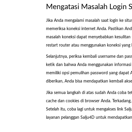
Mengatasi Masalah Login 
Jika Anda mengalami masalah saat login ke situ
memeriksa koneksi internet Anda. Pastikan And
masalah koneksi dapat menyebabkan kesulitan
restart router atau menggunakan koneksi yang
Selanjutnya, periksa kembali username dan pa
ketik dan bahwa Anda menggunakan informasi y
memiliki opsi pemulihan password yang dapat 
diberikan, Anda bisa mendapatkan kembali ak
Jika semua langkah di atas sudah Anda coba te
cache dan cookies di browser Anda. Terkadang,
Setelah itu, coba lagi untuk mengakses link Sal
layanan pelanggan Salju4D untuk mendapatkan b