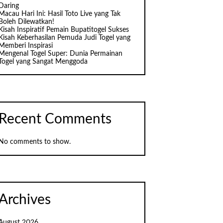
Daring
Macau Hari Ini: Hasil Toto Live yang Tak
Boleh Dilewatkan!
Kisah Inspiratif Pemain Bupatitogel Sukses
Kisah Keberhasilan Pemuda Judi Togel yang
Memberi Inspirasi
Mengenal Togel Super: Dunia Permainan
Togel yang Sangat Menggoda
Recent Comments
No comments to show.
Archives
August 2026