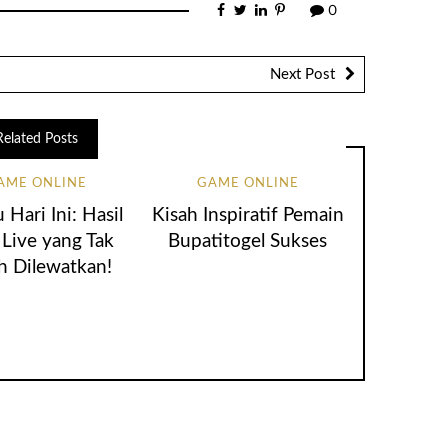
0
Next Post
Related Posts
AME ONLINE
GAME ONLINE
Hari Ini: Hasil
Kisah Inspiratif Pemain
 Live yang Tak
Bupatitogel Sukses
h Dilewatkan!