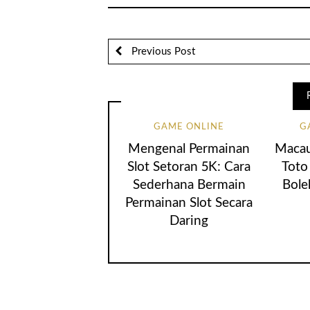
Previous Post
GAME ONLINE
G
Mengenal Permainan
Macau 
Slot Setoran 5K: Cara
Toto
Sederhana Bermain
Bole
Permainan Slot Secara
Daring