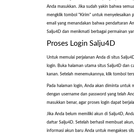
Anda masukkan. Jika sudah yakin bahwa semua
mengklik tombol "Kirim" untuk menyelesaikan 
email yang menandakan bahwa pendaftaran Anda
Salju4D dan menikmati berbagai permainan yan
Proses Login Salju4D
Untuk memulai perjalanan Anda di situs Salju4
login. Buka halaman utama situs Salju4D dan car
kanan. Setelah menemukannya, klik tombol ters
Pada halaman login, Anda akan diminta untuk 
dengan username dan password yang telah And
masukkan benar, agar proses login dapat berjal
Jika Anda belum memiliki akun di Salju4D, Anda
daftar Salju4D. Setelah berhasil membuat aku
informasi akun baru Anda untuk mengakses sit