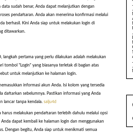
 data sudah benar, Anda dapat melanjutkan dengan
proses pendaftaran. Anda akan menerima konfirmasi melalui
 berhasil. Kini Anda siap untuk melakukan login di
g ditawarkan.
D, langkah pertama yang perlu dilakukan adalah melakukan
i tombol "Login" yang biasanya terletak di bagian atas
ebut untuk melanjutkan ke halaman login.
memasukkan informasi akun Anda. Isi kolom yang tersedia
a daftarkan sebelumnya. Pastikan informasi yang Anda
an lancar tanpa kendala.
salju4d
 harus melakukan pendaftaran terlebih dahulu melalui opsi
n, Anda dapat kembali ke halaman login dan menggunakan
us. Dengan begitu, Anda siap untuk menikmati semua