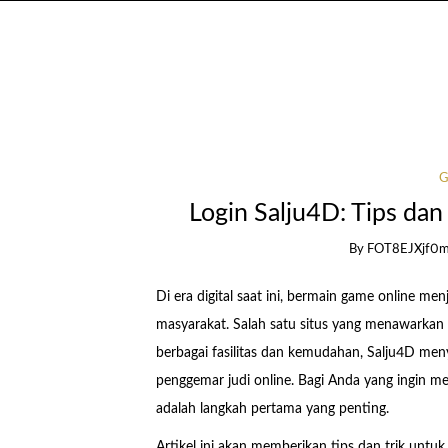
G
Login Salju4D: Tips dan
By
FOT8EJXjf0
Di era digital saat ini, bermain game online men
masyarakat. Salah satu situs yang menawarkan
berbagai fasilitas dan kemudahan, Salju4D me
penggemar judi online. Bagi Anda yang ingin m
adalah langkah pertama yang penting.
Artikel ini akan memberikan tips dan trik un