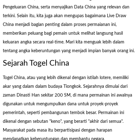
Pengeluaran China, serta menyajikan Data China yang relevan dan
terkini. Selain itu, kita juga akan mengupas bagaimana Live Draw
China menjadi bagian penting dalam proses permaianan ini,
memberikan peluang bagi pemain untuk melihat langsung hasil
keluaran angka secara real-time. Mari kita menguak lebih dalam
tentang angka keberuntungan yang menjadi impian banyak orang ini.
Sejarah Togel China
Togel China, atau yang lebih dikenal dengan istilah lotere, memiliki
akar yang dalam dalam budaya Tiongkok. Sejarahnya dimulai dari
zaman Dinasti Han sekitar 200 SM, di mana permainan ini awalnya
digunakan untuk mengumpulkan dana untuk proyek-proyek
pemerintah, seperti pembangunan tembok besar. Permainan ini
dikenal dengan sebutan "keno", yang berarti "akhir dari semua".
Masyarakat pada masa itu berpartisipasi dengan harapan
mendapatkan keberuntungan dan membantu negara.