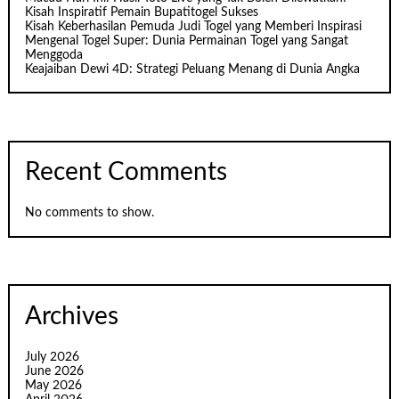
Kisah Inspiratif Pemain Bupatitogel Sukses
Kisah Keberhasilan Pemuda Judi Togel yang Memberi Inspirasi
Mengenal Togel Super: Dunia Permainan Togel yang Sangat
Menggoda
Keajaiban Dewi 4D: Strategi Peluang Menang di Dunia Angka
Recent Comments
No comments to show.
Archives
July 2026
June 2026
May 2026