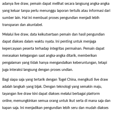
adanya live draw, pemain dapat melihat secara langsung angka-angka
yang keluar tanpa perlu menunggu laporan tertulis atau informasi dari
sumber lain. Hal ini membuat proses pengundian menjadi lebih
transparan dan akuntabel.
Melalui live draw, data keikutsertaan pemain dan hasil pengundian
dapat diakses dalam waktu nyata. Ini penting untuk menjaga
kepercayaan peserta terhadap integritas permainan. Pemain dapat
merasakan ketegangan saat angka-angka ditarik, memberikan
pengalaman yang tidak hanya mengandalkan keberuntungan, tetapi
juga interaksi langsung dengan proses undian.
Bagi siapa saja yang tertarik dengan Togel China, mengikuti live draw
adalah langkah yang bijak. Dengan teknologi yang semakin maju,
tayangan live draw kini dapat diakses melalui berbagai platform
online, memungkinkan semua orang untuk ikut serta di mana saja dan
kapan saja. Ini menjadikan pengundian lebih seru dan mudah diakses