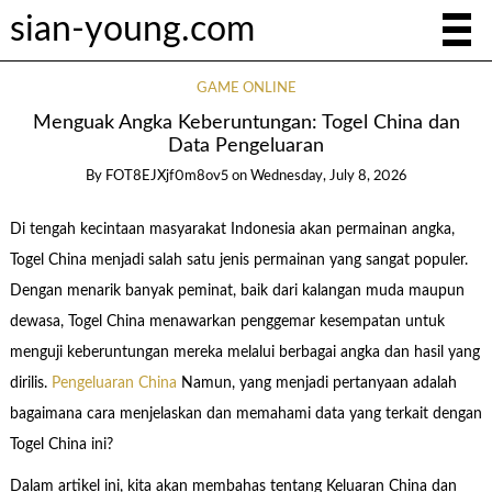
sian-young.com
GAME ONLINE
Menguak Angka Keberuntungan: Togel China dan
Data Pengeluaran
By
FOT8EJXjf0m8ov5
on
Wednesday, July 8, 2026
Di tengah kecintaan masyarakat Indonesia akan permainan angka,
Togel China menjadi salah satu jenis permainan yang sangat populer.
Dengan menarik banyak peminat, baik dari kalangan muda maupun
dewasa, Togel China menawarkan penggemar kesempatan untuk
menguji keberuntungan mereka melalui berbagai angka dan hasil yang
dirilis.
Pengeluaran China
Namun, yang menjadi pertanyaan adalah
bagaimana cara menjelaskan dan memahami data yang terkait dengan
Togel China ini?
Dalam artikel ini, kita akan membahas tentang Keluaran China dan