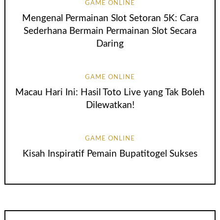
GAME ONLINE
Mengenal Permainan Slot Setoran 5K: Cara
Sederhana Bermain Permainan Slot Secara
Daring
GAME ONLINE
Macau Hari Ini: Hasil Toto Live yang Tak Boleh
Dilewatkan!
GAME ONLINE
Kisah Inspiratif Pemain Bupatitogel Sukses