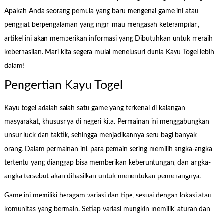
Apakah Anda seorang pemula yang baru mengenal game ini atau
penggiat berpengalaman yang ingin mau mengasah keterampilan,
artikel ini akan memberikan informasi yang Dibutuhkan untuk meraih
keberhasilan. Mari kita segera mulai menelusuri dunia Kayu Togel lebih
dalam!
Pengertian Kayu Togel
Kayu togel adalah salah satu game yang terkenal di kalangan
masyarakat, khususnya di negeri kita. Permainan ini menggabungkan
unsur luck dan taktik, sehingga menjadikannya seru bagi banyak
orang. Dalam permainan ini, para pemain sering memilih angka-angka
tertentu yang dianggap bisa memberikan keberuntungan, dan angka-
angka tersebut akan dihasilkan untuk menentukan pemenangnya.
Game ini memiliki beragam variasi dan tipe, sesuai dengan lokasi atau
komunitas yang bermain. Setiap variasi mungkin memiliki aturan dan