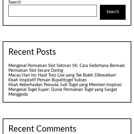
Search
Search
Recent Posts
Mengenal Permainan Slot Setoran 5K: Cara Sederhana Bermain
Permainan Slot Secara Daring
Macau Hari Ini: Hasil Toto Live yang Tak Boleh Dilewatkan!
Kisah Inspiratif Pemain Bupatitogel Sukses
Kisah Keberhasilan Pemuda Judi Togel yang Memberi Inspirasi
Mengenal Togel Super: Dunia Permainan Togel yang Sangat
Menggoda
Recent Comments