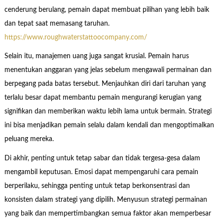
cenderung berulang, pemain dapat membuat pilihan yang lebih baik
dan tepat saat memasang taruhan.
https://www.roughwaterstattoocompany.com/
Selain itu, manajemen uang juga sangat krusial. Pemain harus
menentukan anggaran yang jelas sebelum mengawali permainan dan
berpegang pada batas tersebut. Menjauhkan diri dari taruhan yang
terlalu besar dapat membantu pemain mengurangi kerugian yang
signifikan dan memberikan waktu lebih lama untuk bermain. Strategi
ini bisa menjadikan pemain selalu dalam kendali dan mengoptimalkan
peluang mereka.
Di akhir, penting untuk tetap sabar dan tidak tergesa-gesa dalam
mengambil keputusan. Emosi dapat mempengaruhi cara pemain
berperilaku, sehingga penting untuk tetap berkonsentrasi dan
konsisten dalam strategi yang dipilih. Menyusun strategi permainan
yang baik dan mempertimbangkan semua faktor akan memperbesar