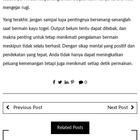
mengejar rugi.
Yang terakhir, jangan sampai lupa pentingnya bersenang-senanglah
saat bermain kayu togel. Output belum tentu dapat ditebak, dan
makna penting untuk tetap menikmati pengalaman bermain
meskipun tidak selalu berhasil. Dengan sikap mental yang positif dan
pendekatan yang tepat, Anda tidak hanya dapat meningkatkan
peluang kemenangan tetapi juga menikmati setiap detik permainan.
0
Previous Post
Next Post
Related Posts