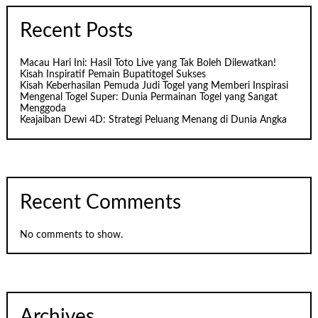
Recent Posts
Macau Hari Ini: Hasil Toto Live yang Tak Boleh Dilewatkan!
Kisah Inspiratif Pemain Bupatitogel Sukses
Kisah Keberhasilan Pemuda Judi Togel yang Memberi Inspirasi
Mengenal Togel Super: Dunia Permainan Togel yang Sangat
Menggoda
Keajaiban Dewi 4D: Strategi Peluang Menang di Dunia Angka
Recent Comments
No comments to show.
Archives