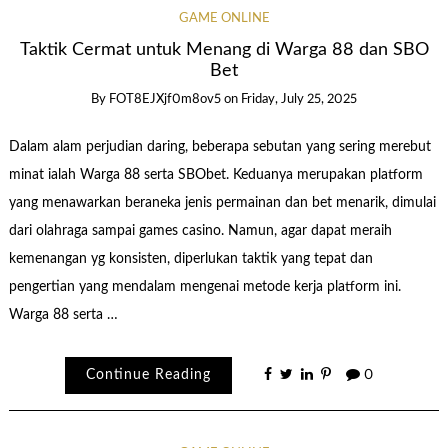
GAME ONLINE
Taktik Cermat untuk Menang di Warga 88 dan SBO
Bet
By
FOT8EJXjf0m8ov5
on
Friday, July 25, 2025
Dalam alam perjudian daring, beberapa sebutan yang sering merebut
minat ialah Warga 88 serta SBObet. Keduanya merupakan platform
yang menawarkan beraneka jenis permainan dan bet menarik, dimulai
dari olahraga sampai games casino. Namun, agar dapat meraih
kemenangan yg konsisten, diperlukan taktik yang tepat dan
pengertian yang mendalam mengenai metode kerja platform ini.
Warga 88 serta …
Continue Reading
0