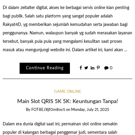
Di dalam zeitalter digital, akses ke berbagai servis online kian penting
bagi publik. Salah satu platform yang sangat populer adalah
Rakyat4D, yg memberikan sejumlah kemudahan serta jawaban bagi
penggunanya. Namun, walaupun banyak yg sudah merasakan layanan
tersebut, banyak pula pula yang mengalami kesulitan saat proses
masuk atau mengunjungi website ini. Dalam artikel ini, kami akan …
Continue Reading
0
GAME ONLINE
Main Slot QRIS 5K 5K: Keuntungan Tanpa!
By
FOT8EJXjf0m8ov5
on
Monday, July 21, 2025
Dalam era dunia digital saat ini, permainan slot online semakin
populer di kalangan berbagai penggemar judi, sementara salah