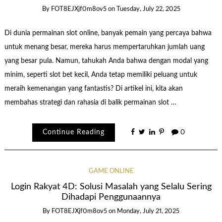
By
FOT8EJXjf0m8ov5
on
Tuesday, July 22, 2025
Di dunia permainan slot online, banyak pemain yang percaya bahwa
untuk menang besar, mereka harus mempertaruhkan jumlah uang
yang besar pula. Namun, tahukah Anda bahwa dengan modal yang
minim, seperti slot bet kecil, Anda tetap memiliki peluang untuk
meraih kemenangan yang fantastis? Di artikel ini, kita akan
membahas strategi dan rahasia di balik permainan slot …
Continue Reading
0
GAME ONLINE
Login Rakyat 4D: Solusi Masalah yang Selalu Sering
Dihadapi Penggunaannya
By
FOT8EJXjf0m8ov5
on
Monday, July 21, 2025