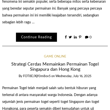
fenomena ini semakin populer, serta beberapa mitos serta kebenaran
yang beredar seputar permainan ini. Banyak yang percaya percaya
bahwa permainan ini ini memiliki keajaiban tersendiri, sedangkan
sebagian lebih ragu …
Continue Reading
0
GAME ONLINE
Strategi Cerdas Memainkan Permainan Togel
Singapura dan Hong Kong
By
FOT8EJXjf0m8ov5
on
Wednesday, July 16, 2025
Permainan Togel telah menjadi salah satu bentuk hiburan yang
terkenal di antara masyarakat warga Indonesia. Dengan adanya
sejumlah jenis permainan togel seperti togel Singapore dan togel
Hongkong, para peserta semakin diberi kemudahan untuk uji