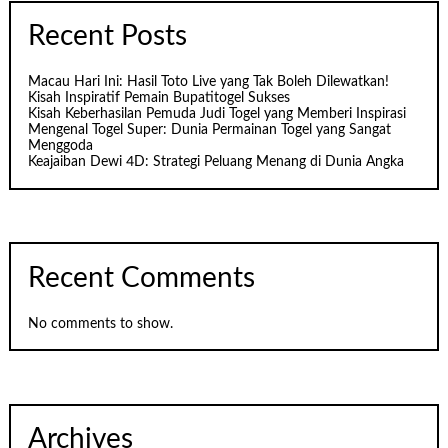
Recent Posts
Macau Hari Ini: Hasil Toto Live yang Tak Boleh Dilewatkan!
Kisah Inspiratif Pemain Bupatitogel Sukses
Kisah Keberhasilan Pemuda Judi Togel yang Memberi Inspirasi
Mengenal Togel Super: Dunia Permainan Togel yang Sangat
Menggoda
Keajaiban Dewi 4D: Strategi Peluang Menang di Dunia Angka
Recent Comments
No comments to show.
Archives