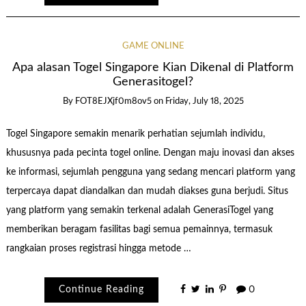
GAME ONLINE
Apa alasan Togel Singapore Kian Dikenal di Platform
Generasitogel?
By
FOT8EJXjf0m8ov5
on
Friday, July 18, 2025
Togel Singapore semakin menarik perhatian sejumlah individu,
khususnya pada pecinta togel online. Dengan maju inovasi dan akses
ke informasi, sejumlah pengguna yang sedang mencari platform yang
terpercaya dapat diandalkan dan mudah diakses guna berjudi. Situs
yang platform yang semakin terkenal adalah GenerasiTogel yang
memberikan beragam fasilitas bagi semua pemainnya, termasuk
rangkaian proses registrasi hingga metode …
Continue Reading
0