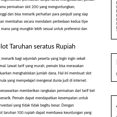
erutama permainan slot 200 yang menguntungkan,
gi dan bisa menarik perhatian para penjudi yang siap
i akan membahas secara mendalam perbedaan kedua tipe
 mana yang mungkin lebih sesuai untuk preferensi dan
ot Taruhan seratus Rupiah
menarik bagi sejumlah peserta yang ingin ingin sekali
al. Lewat tarif yang murah, pemain bisa merasakan
luarkan menghabiskan jumlah dana. Hal ini membuat slot
mula yang mempelajari mengenal dunia judi di internet.
 menawarkan memberikan rangkaian permainan dari tarif bet
menarik. Pemain dapat mendapatkan kesempatan untuk
vestasi yang tidak tidak begitu besar. Dengan
slot taruhan 100 rupiah dapat membawa keuntungan yang