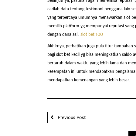
Selanjutnya, pastikan agar memeriksa reputasi
carilah data tentang testimoni pengguna lain se
yang terpercaya umumnya menawarkan slot ber
memilih platform yg mempunyai reputasi yang p
dengan dana asli.
slot bet 100
Akhirnya, perhatikan juga pula fitur tambahan
bagi slot bet kecil yg bisa meningkatkan sald
bertaruh dalam waktu yang lebih lama dan me
kesempatan ini untuk mendapatkan pengalaman
mendapatkan kemenangan yang lebih besar.
Previous Post