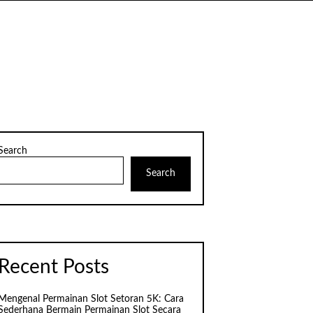
Search
Search
Recent Posts
Mengenal Permainan Slot Setoran 5K: Cara
Sederhana Bermain Permainan Slot Secara