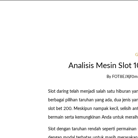
G
Analisis Mesin Slot 
By
FOT8EJXjf0m
Slot daring telah menjadi salah satu hiburan yan
berbagai pilihan taruhan yang ada, dua jenis y
slot bet 200. Meskipun nampak kecil, selisih a
bermain serta kemungkinan Anda untuk meraih 
Slot dengan taruhan rendah seperti permaina
dengan modal terbatas untuk masih merasakan