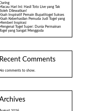
Daring
Macau Hari Ini: Hasil Toto Live yang Tak
Boleh Dilewatkan!
Kisah Inspiratif Pemain Bupatitogel Sukses
Kisah Keberhasilan Pemuda Judi Togel yang
Memberi Inspirasi
Mengenal Togel Super: Dunia Permainan
Togel yang Sangat Menggoda
Recent Comments
No comments to show.
Archives
August 2026