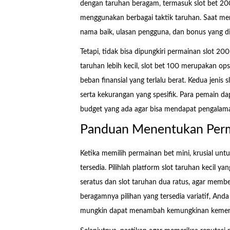
dengan taruhan beragam, termasuk slot bet 2
menggunakan berbagai taktik taruhan. Saat men
nama baik, ulasan pengguna, dan bonus yang d
Tetapi, tidak bisa dipungkiri permainan slot 2
taruhan lebih kecil, slot bet 100 merupakan op
beban finansial yang terlalu berat. Kedua jenis 
serta kekurangan yang spesifik. Para pemain d
budget yang ada agar bisa mendapat pengalama
Panduan Menentukan Perm
Ketika memilih permainan bet mini, krusial 
tersedia. Pilihlah platform slot taruhan kecil y
seratus dan slot taruhan dua ratus, agar membe
beragamnya pilihan yang tersedia variatif, And
mungkin dapat menambah kemungkinan kemen