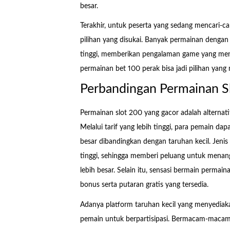
besar.
Terakhir, untuk peserta yang sedang mencari-car
pilihan yang disukai. Banyak permainan dengan 
tinggi, memberikan pengalaman game yang men
permainan bet 100 perak bisa jadi pilihan yang
Perbandingan Permainan S
Permainan slot 200 yang gacor adalah alternati
Melalui tarif yang lebih tinggi, para pemain d
besar dibandingkan dengan taruhan kecil. Jenis
tinggi, sehingga memberi peluang untuk menang
lebih besar. Selain itu, sensasi bermain permain
bonus serta putaran gratis yang tersedia.
Adanya platform taruhan kecil yang menyedia
pemain untuk berpartisipasi. Bermacam-macam 