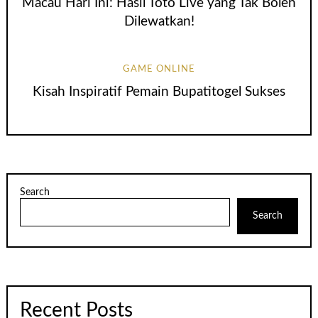
Macau Hari Ini: Hasil Toto Live yang Tak Boleh
Dilewatkan!
GAME ONLINE
Kisah Inspiratif Pemain Bupatitogel Sukses
Search
Search
Recent Posts