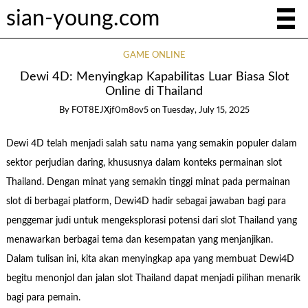
sian-young.com
GAME ONLINE
Dewi 4D: Menyingkap Kapabilitas Luar Biasa Slot
Online di Thailand
By
FOT8EJXjf0m8ov5
on
Tuesday, July 15, 2025
Dewi 4D telah menjadi salah satu nama yang semakin populer dalam
sektor perjudian daring, khususnya dalam konteks permainan slot
Thailand. Dengan minat yang semakin tinggi minat pada permainan
slot di berbagai platform, Dewi4D hadir sebagai jawaban bagi para
penggemar judi untuk mengeksplorasi potensi dari slot Thailand yang
menawarkan berbagai tema dan kesempatan yang menjanjikan.
Dalam tulisan ini, kita akan menyingkap apa yang membuat Dewi4D
begitu menonjol dan jalan slot Thailand dapat menjadi pilihan menarik
bagi para pemain.