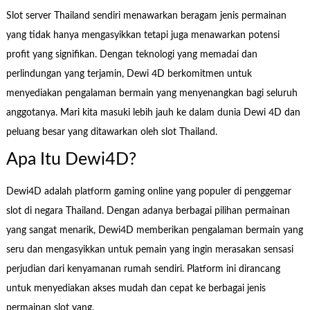
Slot server Thailand sendiri menawarkan beragam jenis permainan
yang tidak hanya mengasyikkan tetapi juga menawarkan potensi
profit yang signifikan. Dengan teknologi yang memadai dan
perlindungan yang terjamin, Dewi 4D berkomitmen untuk
menyediakan pengalaman bermain yang menyenangkan bagi seluruh
anggotanya. Mari kita masuki lebih jauh ke dalam dunia Dewi 4D dan
peluang besar yang ditawarkan oleh slot Thailand.
Apa Itu Dewi4D?
Dewi4D adalah platform gaming online yang populer di penggemar
slot di negara Thailand. Dengan adanya berbagai pilihan permainan
yang sangat menarik, Dewi4D memberikan pengalaman bermain yang
seru dan mengasyikkan untuk pemain yang ingin merasakan sensasi
perjudian dari kenyamanan rumah sendiri. Platform ini dirancang
untuk menyediakan akses mudah dan cepat ke berbagai jenis
permainan slot yang.