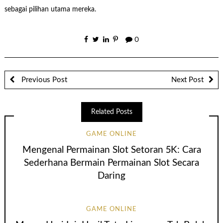
sebagai pilihan utama mereka.
0
Previous Post
Next Post
Related Posts
GAME ONLINE
Mengenal Permainan Slot Setoran 5K: Cara
Sederhana Bermain Permainan Slot Secara
Daring
GAME ONLINE