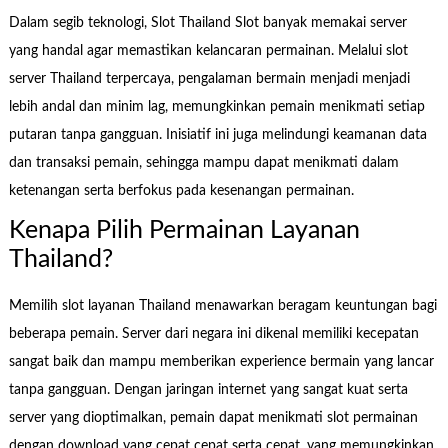
Dalam segib teknologi, Slot Thailand Slot banyak memakai server
yang handal agar memastikan kelancaran permainan. Melalui slot
server Thailand terpercaya, pengalaman bermain menjadi menjadi
lebih andal dan minim lag, memungkinkan pemain menikmati setiap
putaran tanpa gangguan. Inisiatif ini juga melindungi keamanan data
dan transaksi pemain, sehingga mampu dapat menikmati dalam
ketenangan serta berfokus pada kesenangan permainan.
Kenapa Pilih Permainan Layanan
Thailand?
Memilih slot layanan Thailand menawarkan beragam keuntungan bagi
beberapa pemain. Server dari negara ini dikenal memiliki kecepatan
sangat baik dan mampu memberikan experience bermain yang lancar
tanpa gangguan. Dengan jaringan internet yang sangat kuat serta
server yang dioptimalkan, pemain dapat menikmati slot permainan
dengan download yang cepat cepat serta cepat, yang memungkinkan