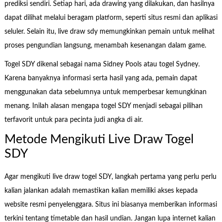
prediksi sendiri. Setiap hari, ada drawing yang dilakukan, dan hasilnya
dapat dilihat melalui beragam platform, seperti situs resmi dan aplikasi
seluler. Selain itu, live draw sdy memungkinkan pemain untuk melihat
proses pengundian langsung, menambah kesenangan dalam game.
Togel SDY dikenal sebagai nama Sidney Pools atau togel Sydney.
Karena banyaknya informasi serta hasil yang ada, pemain dapat
menggunakan data sebelumnya untuk memperbesar kemungkinan
menang. Inilah alasan mengapa togel SDY menjadi sebagai pilihan
terfavorit untuk para pecinta judi angka di air.
Metode Mengikuti Live Draw Togel
SDY
Agar mengikuti live draw togel SDY, langkah pertama yang perlu perlu
kalian jalankan adalah memastikan kalian memiliki akses kepada
website resmi penyelenggara. Situs ini biasanya memberikan informasi
terkini tentang timetable dan hasil undian. Jangan lupa internet kalian