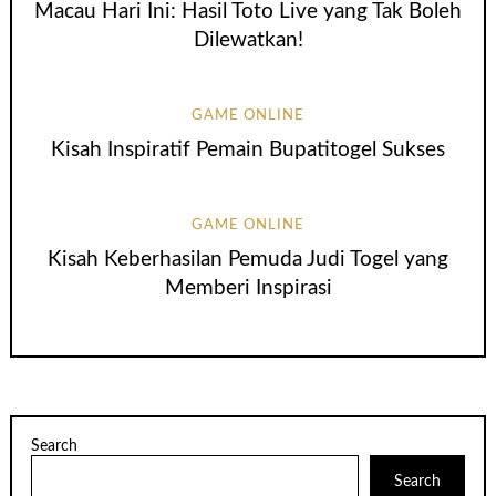
Macau Hari Ini: Hasil Toto Live yang Tak Boleh
Dilewatkan!
GAME ONLINE
Kisah Inspiratif Pemain Bupatitogel Sukses
GAME ONLINE
Kisah Keberhasilan Pemuda Judi Togel yang
Memberi Inspirasi
Search
Search