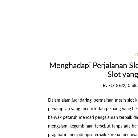
G
Menghadapi Perjalanan S
Slot yan
By
FOT8EJXjf0m8
Dalam alam judi daring, permainan mesin slot k
penampilan yang menarik dan peluang yang bes
banyak petaruh mencari pengalaman terbaik dal
mengalami kegembiraan tersebut tanpa ada bah
pragmatic menjadi opsi terbaik karena menawa