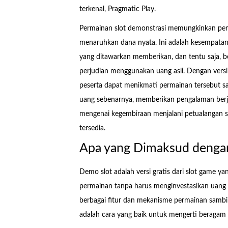
terkenal, Pragmatic Play.
Permainan slot demonstrasi memungkinkan pem
menaruhkan dana nyata. Ini adalah kesempatan 
yang ditawarkan memberikan, dan tentu saja, be
perjudian menggunakan uang asli. Dengan vers
peserta dapat menikmati permainan tersebut s
uang sebenarnya, memberikan pengalaman berjudi 
mengenai kegembiraan menjalani petualangan s
tersedia.
Apa yang Dimaksud denga
Demo slot adalah versi gratis dari slot game
permainan tanpa harus menginvestasikan uang 
berbagai fitur dan mekanisme permainan sambil 
adalah cara yang baik untuk mengerti beragam 