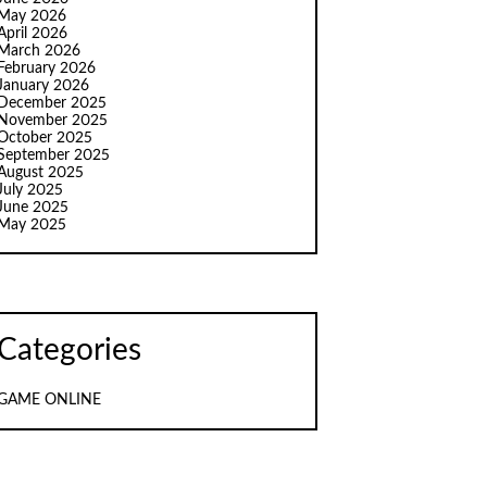
May 2026
April 2026
March 2026
February 2026
January 2026
December 2025
November 2025
October 2025
September 2025
August 2025
July 2025
June 2025
May 2025
Categories
GAME ONLINE