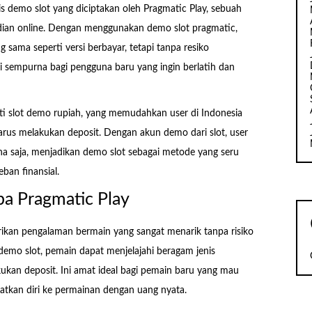
s demo slot yang diciptakan oleh Pragmatic Play, sebuah
udian online. Dengan menggunakan demo slot pragmatic,
sama seperti versi berbayar, tetapi tanpa resiko
si sempurna bagi pengguna baru yang ingin berlatih dan
rti slot demo rupiah, yang memudahkan user di Indonesia
us melakukan deposit. Dengan akun demo dari slot, user
a saja, menjadikan demo slot sebagai metode yang seru
an finansial.
a Pragmatic Play
rikan pengalaman bermain yang sangat menarik tanpa risiko
demo slot, pemain dapat menjelajahi beragam jenis
ukan deposit. Ini amat ideal bagi pemain baru yang mau
tkan diri ke permainan dengan uang nyata.