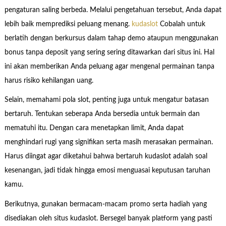
pengaturan saling berbeda. Melalui pengetahuan tersebut, Anda dapat
lebih baik memprediksi peluang menang.
kudaslot
Cobalah untuk
berlatih dengan berkursus dalam tahap demo ataupun menggunakan
bonus tanpa deposit yang sering sering ditawarkan dari situs ini. Hal
ini akan memberikan Anda peluang agar mengenal permainan tanpa
harus risiko kehilangan uang.
Selain, memahami pola slot, penting juga untuk mengatur batasan
bertaruh. Tentukan seberapa Anda bersedia untuk bermain dan
mematuhi itu. Dengan cara menetapkan limit, Anda dapat
menghindari rugi yang signifikan serta masih merasakan permainan.
Harus diingat agar diketahui bahwa bertaruh kudaslot adalah soal
kesenangan, jadi tidak hingga emosi menguasai keputusan taruhan
kamu.
Berikutnya, gunakan bermacam-macam promo serta hadiah yang
disediakan oleh situs kudaslot. Bersegel banyak platform yang pasti