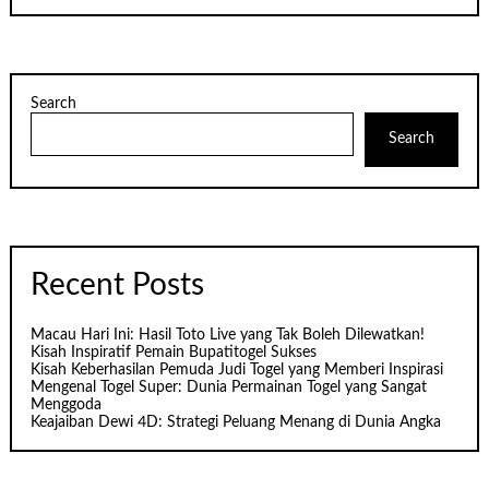
Search
Search
Recent Posts
Macau Hari Ini: Hasil Toto Live yang Tak Boleh Dilewatkan!
Kisah Inspiratif Pemain Bupatitogel Sukses
Kisah Keberhasilan Pemuda Judi Togel yang Memberi Inspirasi
Mengenal Togel Super: Dunia Permainan Togel yang Sangat
Menggoda
Keajaiban Dewi 4D: Strategi Peluang Menang di Dunia Angka