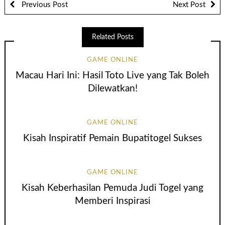
Previous Post
Next Post
Related Posts
GAME ONLINE
Macau Hari Ini: Hasil Toto Live yang Tak Boleh
Dilewatkan!
GAME ONLINE
Kisah Inspiratif Pemain Bupatitogel Sukses
GAME ONLINE
Kisah Keberhasilan Pemuda Judi Togel yang
Memberi Inspirasi