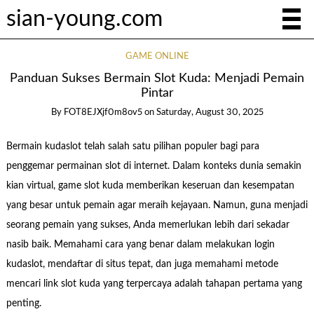
sian-young.com
GAME ONLINE
Panduan Sukses Bermain Slot Kuda: Menjadi Pemain
Pintar
By
FOT8EJXjf0m8ov5
on
Saturday, August 30, 2025
Bermain kudaslot telah salah satu pilihan populer bagi para
penggemar permainan slot di internet. Dalam konteks dunia semakin
kian virtual, game slot kuda memberikan keseruan dan kesempatan
yang besar untuk pemain agar meraih kejayaan. Namun, guna menjadi
seorang pemain yang sukses, Anda memerlukan lebih dari sekadar
nasib baik. Memahami cara yang benar dalam melakukan login
kudaslot, mendaftar di situs tepat, dan juga memahami metode
mencari link slot kuda yang terpercaya adalah tahapan pertama yang
penting.