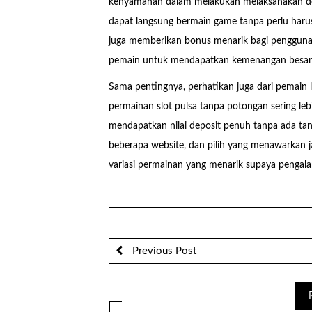
kenyamanan dalam melakukan melaksanakan dep
dapat langsung bermain game tanpa perlu haru
juga memberikan bonus menarik bagi pengguna
pemain untuk mendapatkan kemenangan besar y
Sama pentingnya, perhatikan juga dari pemain la
permainan slot pulsa tanpa potongan sering le
mendapatkan nilai deposit penuh tanpa ada t
beberapa website, dan pilih yang menawarkan j
variasi permainan yang menarik supaya pengal
Previous Post