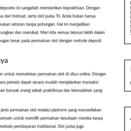
 deposito ini sangatlah memberikan kepraktisan. Dengan
a dari Indosat, serta slot pulsa Tri, Anda bukan hanya
kukan setoran tanpa potongan. Hal ini menjadikan
ngkan dan memikat. Mari kita semua telusuri lebih dalam
ngan besar pada permainan slot dengan metode deposit
aya
ler untuk memainkan permainan slot di situs online. Dengan
ara pemain dapat secara mudah menjalankan transaksi
ilihan banyak orang sebab praktiknya dan kemudahan yang
jenis permainan slot melalui platform yang menyediakan
gi pemain untuk memilih permainan kesukaan mereka tanpa
etode pembayaran tradisional. Slot pulsa juga