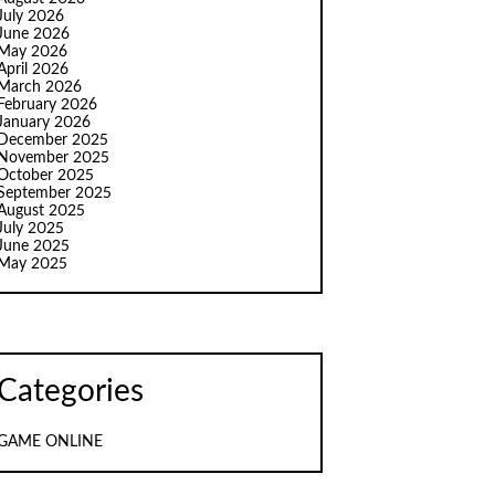
July 2026
June 2026
May 2026
April 2026
March 2026
February 2026
January 2026
December 2025
November 2025
October 2025
September 2025
August 2025
July 2025
June 2025
May 2025
Categories
GAME ONLINE