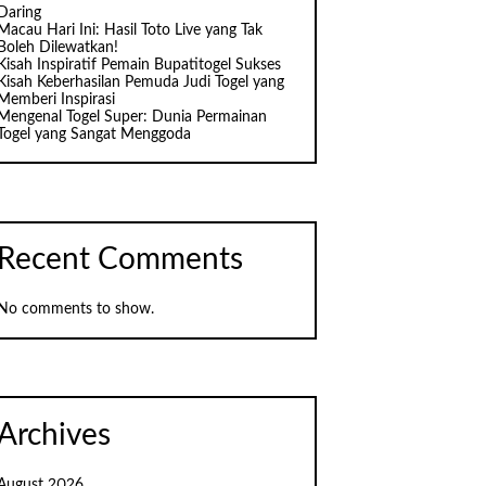
Daring
Macau Hari Ini: Hasil Toto Live yang Tak
Boleh Dilewatkan!
Kisah Inspiratif Pemain Bupatitogel Sukses
Kisah Keberhasilan Pemuda Judi Togel yang
Memberi Inspirasi
Mengenal Togel Super: Dunia Permainan
Togel yang Sangat Menggoda
Recent Comments
No comments to show.
Archives
August 2026