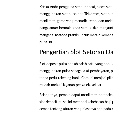
Ketika Anda pengguna setia Indosat, akses slot
menggunakan slot pulsa dari Telkomsel, slot puls
menikmati game yang menarik, tetapi dan mela
pengalaman bermain anda semua kian menguntu
mengenai metode praktis untuk meraih kemena
pulsa ini.
Pengertian Slot Setoran D
Slot deposit pulsa adalah salah satu yang popu
menggunakan pulsa sebagai alat pembayaran, p
tanpa perlu rekening bank. Cara ini menjadi p
mudah melalui layanan pengelola seluler.
Selanjutnya, pemain dapat menikmati beraneka 
slot deposit pulsa. Ini memberi kebebasan ba
cemas tentang aturan yang biasanya ada pada m