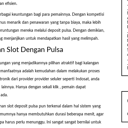
 efisien.
berbagai keuntungan bagi para pemainnya. Dengan kompetisi
onus menarik dan penawaran yang tanpa biaya, maka lebih
untungan mereka melalui deposit pulsa. Dengan demikian,
yang menjanjikan untuk mendapatkan hasil yang melimpah.
n Slot Dengan Pulsa
ngan yang menjadikannya pilihan atraktif bagi kalangan
tu manfaatnya adalah kemudahan dalam melakukan proses
nik dari provider provider seluler seperti Indosat, anda
 lainnya. Hanya dengan sekali klik , pemain dapat
 ada.
n slot deposit pulsa pun terkenal dalam hal sistem yang
 umumnya hanya membutuhkan durasi beberapa menit, agar
 harus perlu menunggu. Ini sangat sangat bernilai untuk