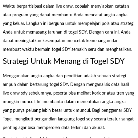
Waktu berpartisipasi dalam live draw, cobalah menyiapkan catatan
atau program yang dapat membantu Anda mencatat angka-angka
yang keluar. Langkah ini berguna untuk mempelajari pola atau strategi
Anda untuk memasang taruhan di togel SDY. Dengan cara ini, Anda
dapat meningkatkan kesempatan mencetak kemenangan dan
membuat waktu bermain togel SDY semakin seru dan menghasilkan.
Strategi Untuk Menang di Togel SDY
Menggunakan angka-angka dan penelitian adalah sebuah strategi
ampuh dalam bertarung togel SDY. Dengan menganalisis data hasil
live draw sdy sebelumnya, peserta bisa melihat koridor atau tren yang
mungkin muncul. Ini membantu dalam menentukan angka-angka
yang punya peluang lebih besar untuk muncul. Bagi penggemar SDY
Togel, mengikuti pengundian langsung togel sdy secara teratur sangat
penting agar bisa memperoleh data terkini dan akurat.