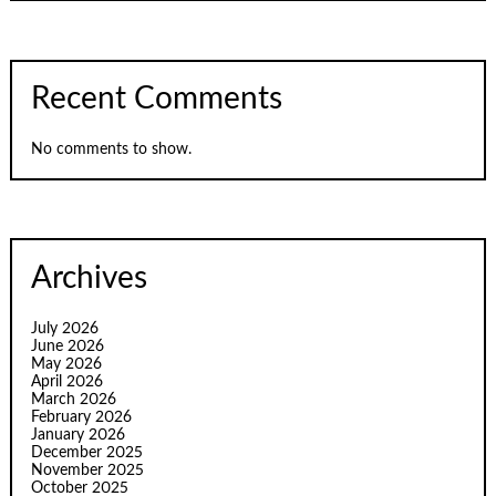
Recent Comments
No comments to show.
Archives
July 2026
June 2026
May 2026
April 2026
March 2026
February 2026
January 2026
December 2025
November 2025
October 2025