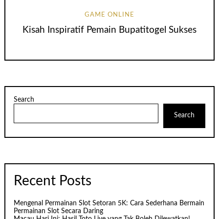
GAME ONLINE
Kisah Inspiratif Pemain Bupatitogel Sukses
Search
Search
Recent Posts
Mengenal Permainan Slot Setoran 5K: Cara Sederhana Bermain
Permainan Slot Secara Daring
Macau Hari Ini: Hasil Toto Live yang Tak Boleh Dilewatkan!