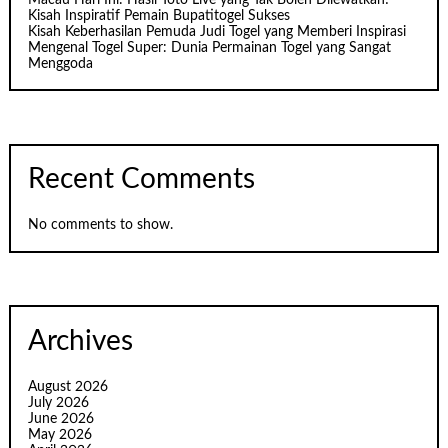
Kisah Inspiratif Pemain Bupatitogel Sukses
Kisah Keberhasilan Pemuda Judi Togel yang Memberi Inspirasi
Mengenal Togel Super: Dunia Permainan Togel yang Sangat
Menggoda
Recent Comments
No comments to show.
Archives
August 2026
July 2026
June 2026
May 2026