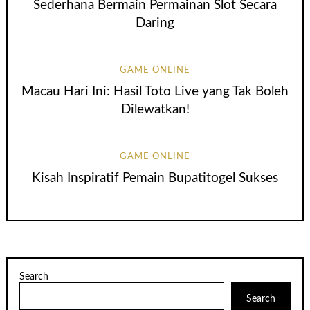
Sederhana Bermain Permainan Slot Secara
Daring
GAME ONLINE
Macau Hari Ini: Hasil Toto Live yang Tak Boleh
Dilewatkan!
GAME ONLINE
Kisah Inspiratif Pemain Bupatitogel Sukses
Search
Search