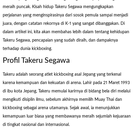
meraih puncak. Kisah hidup Takeru Segawa mengungkapkan
perjalanan yang menginspirasinya dari sosok pemula sampai menjadi
juara, dengan catatan rekornya di K-1 yang sangat dibanggakan. Di
dalam artikel ini, kita akan membahas lebih dalam tentang kehidupan
Takeru Segawa, pencapaian yang sudah diraih, dan dampaknya
terhadap dunia kickboxing.
Profil Takeru Segawa
Takeru adalah seorang atlet kickboxing asal Jepang yang terkenal
karena kemampuan dan kekuatan di arena. Lahir pada 21 Maret 1993
di ibu kota Jepang, Takeru memulai karirnya di bidang bela diri melalui
mengikuti disiplin ilmu, sebelum akhirnya memilih Muay Thai dan
kickboxing sebagai arena utamanya. Sejak awal, ia menunjukkan
kemampuan luar biasa yang membawanya meraih sejumlah kejuaraan
di tingkat nasional dan internasional.