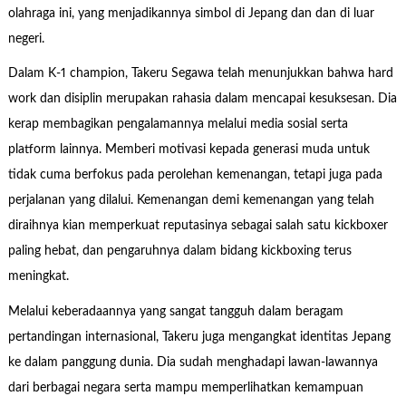
olahraga ini, yang menjadikannya simbol di Jepang dan dan di luar
negeri.
Dalam K-1 champion, Takeru Segawa telah menunjukkan bahwa hard
work dan disiplin merupakan rahasia dalam mencapai kesuksesan. Dia
kerap membagikan pengalamannya melalui media sosial serta
platform lainnya. Memberi motivasi kepada generasi muda untuk
tidak cuma berfokus pada perolehan kemenangan, tetapi juga pada
perjalanan yang dilalui. Kemenangan demi kemenangan yang telah
diraihnya kian memperkuat reputasinya sebagai salah satu kickboxer
paling hebat, dan pengaruhnya dalam bidang kickboxing terus
meningkat.
Melalui keberadaannya yang sangat tangguh dalam beragam
pertandingan internasional, Takeru juga mengangkat identitas Jepang
ke dalam panggung dunia. Dia sudah menghadapi lawan-lawannya
dari berbagai negara serta mampu memperlihatkan kemampuan