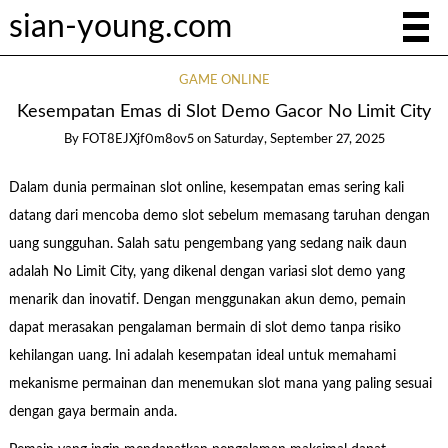
sian-young.com
GAME ONLINE
Kesempatan Emas di Slot Demo Gacor No Limit City
By
FOT8EJXjf0m8ov5
on
Saturday, September 27, 2025
Dalam dunia permainan slot online, kesempatan emas sering kali
datang dari mencoba demo slot sebelum memasang taruhan dengan
uang sungguhan. Salah satu pengembang yang sedang naik daun
adalah No Limit City, yang dikenal dengan variasi slot demo yang
menarik dan inovatif. Dengan menggunakan akun demo, pemain
dapat merasakan pengalaman bermain di slot demo tanpa risiko
kehilangan uang. Ini adalah kesempatan ideal untuk memahami
mekanisme permainan dan menemukan slot mana yang paling sesuai
dengan gaya bermain anda.