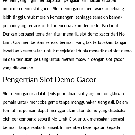
Pemain yang ingin mendapatkan pengalaman maksimal dapat
mencoba demo slot gacor. Slot demo gacor menawarkan peluang
lebih tinggi untuk meraih kemenangan, sehingga semakin banyak
pemain yang tertarik untuk mencoba akun demo slot No Limit.
Dengan berbagai tema dan fitur menarik, slot demo gacor dari No
Limit City memberikan sensasi bermain yang tak terlupakan. Jangan
lewatkan kesempatan untuk menjelajahi dunia menarik dari slot demo
ini dan temukan peluang untuk meraih maxwin dengan slot gacor
yang ditawarkan.
Pengertian Slot Demo Gacor
Slot demo gacor adalah jenis permainan slot yang memungkinkan
pemain untuk mencoba game tanpa menggunakan uang asli. Dalam
format ini, pemain dapat menggunakan akun demo yang disediakan
oleh pengembang, seperti No Limit City, untuk merasakan sensasi
bermain tanpa resiko finansial. Ini memberi kesempatan kepada