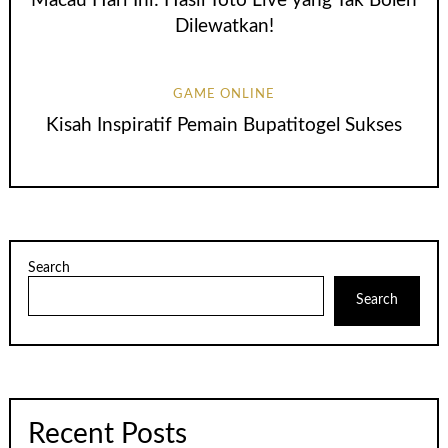
Macau Hari Ini: Hasil Toto Live yang Tak Boleh
Dilewatkan!
GAME ONLINE
Kisah Inspiratif Pemain Bupatitogel Sukses
Search
Search
Recent Posts