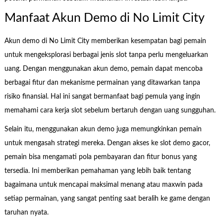
Manfaat Akun Demo di No Limit City
Akun demo di No Limit City memberikan kesempatan bagi pemain
untuk mengeksplorasi berbagai jenis slot tanpa perlu mengeluarkan
uang. Dengan menggunakan akun demo, pemain dapat mencoba
berbagai fitur dan mekanisme permainan yang ditawarkan tanpa
risiko finansial. Hal ini sangat bermanfaat bagi pemula yang ingin
memahami cara kerja slot sebelum bertaruh dengan uang sungguhan.
Selain itu, menggunakan akun demo juga memungkinkan pemain
untuk mengasah strategi mereka. Dengan akses ke slot demo gacor,
pemain bisa mengamati pola pembayaran dan fitur bonus yang
tersedia. Ini memberikan pemahaman yang lebih baik tentang
bagaimana untuk mencapai maksimal menang atau maxwin pada
setiap permainan, yang sangat penting saat beralih ke game dengan
taruhan nyata.