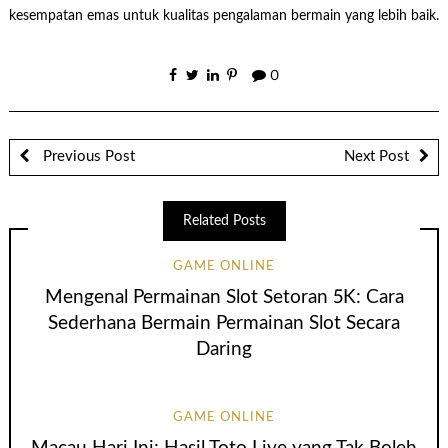
kesempatan emas untuk kualitas pengalaman bermain yang lebih baik.
0
Previous Post
Next Post
Related Posts
GAME ONLINE
Mengenal Permainan Slot Setoran 5K: Cara
Sederhana Bermain Permainan Slot Secara
Daring
GAME ONLINE