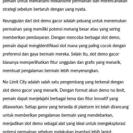
pemain untuk memahami mekanisme permainan dan merencanakan
strategi sebelum bertaruh dengan uang nyata.
Keunggulan dari slot demo gacor adalah peluang untuk menemukan
permainan yang memiliki potensi menang besar atau yang sering
memberikan pembayaran. Dengan mencoba berbagai slot demo,
pemain dapat mengidentifikasi slot mana yang paling cocok dengan
preferensi dan gaya bermain mereka. Selain itu, slot demo gacor
biasanya memperlihatkan fitur unggulan dan grafis yang menarik,
membuat pengalaman bermain lebih menyenangkan.
No Limit City adalah salah satu pengembang yang terkenal dengan
slot demo gacor yang menarik. Dengan format akun demo no limit,
pemain dapat menjelajahi berbagai tema dan fitur inovatif yang
ditawarkan. Setiap game yang tersedia di platform ini telah dirancang
untuk memberikan pengalaman bermain yang mendebarkan,
menjadikan slot demo sebagai alat yang ideal untuk mengeksplorasi
potensi permainan sebelum melakukan investasi lebih lanjut.