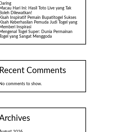
Daring
Macau Hari Ini: Hasil Toto Live yang Tak
Boleh Dilewatkan!
Kisah Inspiratif Pemain Bupatitogel Sukses
Kisah Keberhasilan Pemuda Judi Togel yang
Memberi Inspirasi
Mengenal Togel Super: Dunia Permainan
Togel yang Sangat Menggoda
Recent Comments
No comments to show.
Archives
August 2026