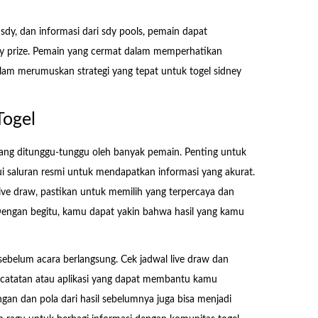
sdy, dan informasi dari sdy pools, pemain dapat
y prize. Pemain yang cermat dalam memperhatikan
alam merumuskan strategi yang tepat untuk togel sidney
Togel
ang ditunggu-tunggu oleh banyak pemain. Penting untuk
i saluran resmi untuk mendapatkan informasi yang akurat.
ive draw, pastikan untuk memilih yang terpercaya dan
engan begitu, kamu dapat yakin bahwa hasil yang kamu
sebelum acara berlangsung. Cek jadwal live draw dan
ti catatan atau aplikasi yang dapat membantu kamu
an dan pola dari hasil sebelumnya juga bisa menjadi