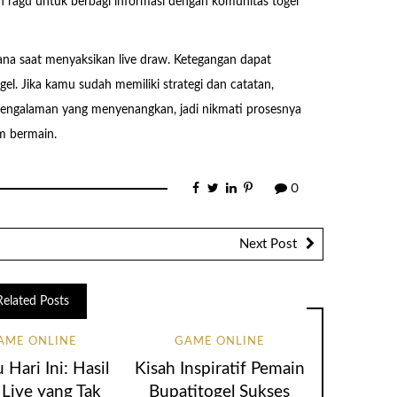
 ragu untuk berbagi informasi dengan komunitas togel
sana saat menyaksikan live draw. Ketegangan dapat
. Jika kamu sudah memiliki strategi dan catatan,
i pengalaman yang menyenangkan, jadi nikmati prosesnya
m bermain.
0
Next Post
Related Posts
AME ONLINE
GAME ONLINE
Hari Ini: Hasil
Kisah Inspiratif Pemain
 Live yang Tak
Bupatitogel Sukses