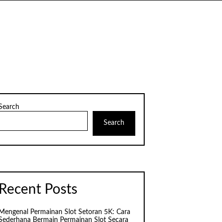
Search
Search
Recent Posts
Mengenal Permainan Slot Setoran 5K: Cara
Sederhana Bermain Permainan Slot Secara