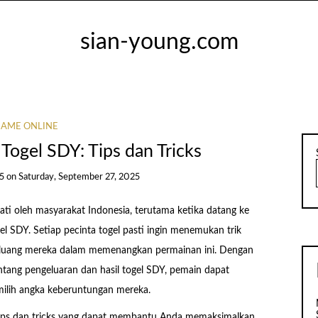
sian-young.com
AME ONLINE
ogel SDY: Tips dan Tricks
5
on
Saturday, September 27, 2025
ti oleh masyarakat Indonesia, terutama ketika datang ke
gel SDY. Setiap pecinta togel pasti ingin menemukan trik
peluang mereka dalam memenangkan permainan ini. Dengan
tang pengeluaran dan hasil togel SDY, pemain dapat
ilih angka keberuntungan mereka.
i tips dan tricks yang dapat membantu Anda memaksimalkan