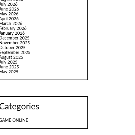
July 2026
June 2026
May 2026
April 2026
March 2026
February 2026
January 2026
December 2025
November 2025
October 2025
September 2025
August 2025
July 2025
June 2025
May 2025
Categories
GAME ONLINE