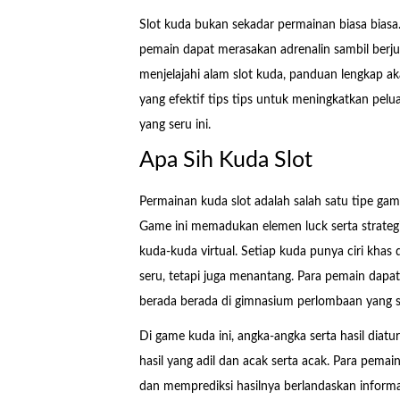
Slot kuda bukan sekadar permainan biasa biasa.
pemain dapat merasakan adrenalin sambil berj
menjelajahi alam slot kuda, panduan lengkap a
yang efektif tips tips untuk meningkatkan pe
yang seru ini.
Apa Sih Kuda Slot
Permainan kuda slot adalah salah satu tipe gam
Game ini memadukan elemen luck serta strategi
kuda-kuda virtual. Setiap kuda punya ciri kha
seru, tetapi juga menantang. Para pemain dapat
berada berada di gimnasium perlombaan yang 
Di game kuda ini, angka-angka serta hasil dia
hasil yang adil dan acak serta acak. Para pem
dan memprediksi hasilnya berlandaskan informa