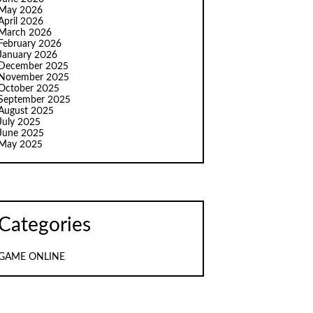
May 2026
April 2026
March 2026
February 2026
January 2026
December 2025
November 2025
October 2025
September 2025
August 2025
July 2025
June 2025
May 2025
Categories
GAME ONLINE