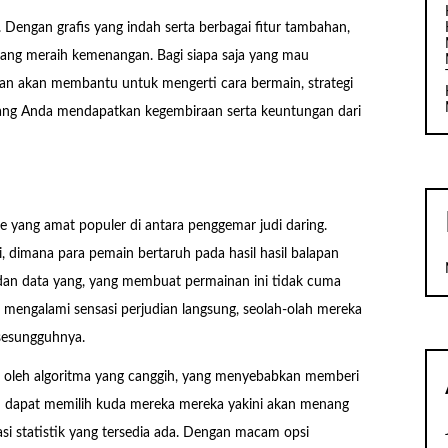
 Dengan grafis yang indah serta berbagai fitur tambahan,
uang meraih kemenangan. Bagi siapa saja yang mau
kan akan membantu untuk mengerti cara bermain, strategi
luang Anda mendapatkan kegembiraan serta keuntungan dari
e yang amat populer di antara penggemar judi daring.
, dimana para pemain bertaruh pada hasil hasil balapan
s dan data yang, yang membuat permainan ini tidak cuma
 mengalami sensasi perjudian langsung, seolah-olah mereka
sesungguhnya.
tur oleh algoritma yang canggih, yang menyebabkan memberi
ain dapat memilih kuda mereka mereka yakini akan menang
si statistik yang tersedia ada. Dengan macam opsi