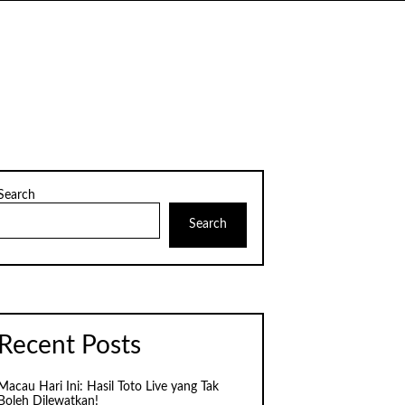
Search
Search
Recent Posts
Macau Hari Ini: Hasil Toto Live yang Tak
Boleh Dilewatkan!