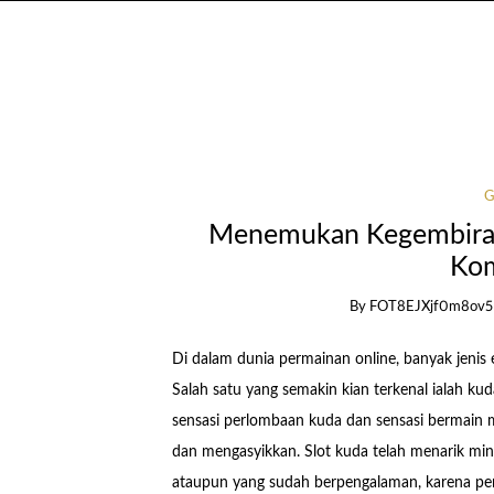
G
Menemukan Kegembiraan
Kom
By
FOT8EJXjf0m8ov5
Di dalam dunia permainan online, banyak jenis 
Salah satu yang semakin kian terkenal ialah k
sensasi perlombaan kuda dan sensasi bermain 
dan mengasyikkan. Slot kuda telah menarik min
ataupun yang sudah berpengalaman, karena p