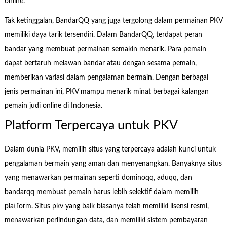
online.
Tak ketinggalan, BandarQQ yang juga tergolong dalam permainan PKV
memiliki daya tarik tersendiri. Dalam BandarQQ, terdapat peran
bandar yang membuat permainan semakin menarik. Para pemain
dapat bertaruh melawan bandar atau dengan sesama pemain,
memberikan variasi dalam pengalaman bermain. Dengan berbagai
jenis permainan ini, PKV mampu menarik minat berbagai kalangan
pemain judi online di Indonesia.
Platform Terpercaya untuk PKV
Dalam dunia PKV, memilih situs yang terpercaya adalah kunci untuk
pengalaman bermain yang aman dan menyenangkan. Banyaknya situs
yang menawarkan permainan seperti dominoqq, aduqq, dan
bandarqq membuat pemain harus lebih selektif dalam memilih
platform. Situs pkv yang baik biasanya telah memiliki lisensi resmi,
menawarkan perlindungan data, dan memiliki sistem pembayaran