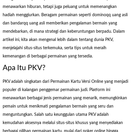
menawarkan hiburan, tetapi juga peluang untuk memenangkan
hadiah menggiurkan. Beragam permainan seperti dominoqq uang asli
dan bandarqq uang asli memberikan pengalaman bermain yang
mendebarkan, di mana strategi dan keberuntungan berpadu. Dalam
artikel ini, kita akan mengenal lebih dalam tentang dunia PKV,
menjelajahi situs-situs terkemuka, serta tips untuk meraih
kemenangan di berbagai permainan yang tersedia.
Apa Itu PKV?
PKV adalah singkatan dari Permainan Kartu Versi Online yang menjadi
populer di kalangan penggemar permainan judi. Platform ini
menawarkan berbagai jenis permainan yang menarik, memungkinkan
pemain untuk menikmati pengalaman bermain yang seru dan
menguntungkan. Salah satu keunggulan utama PKV adalah
kemudahan aksesnya melalui situs-situs khusus yang menyediakan
berbagai pilihan permainan kartu, mulai dari poker online hingga