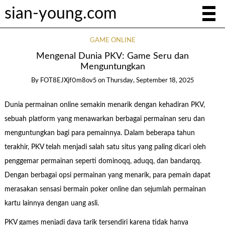
sian-young.com
GAME ONLINE
Mengenal Dunia PKV: Game Seru dan
Menguntungkan
By
FOT8EJXjf0m8ov5
on
Thursday, September 18, 2025
Dunia permainan online semakin menarik dengan kehadiran PKV,
sebuah platform yang menawarkan berbagai permainan seru dan
menguntungkan bagi para pemainnya. Dalam beberapa tahun
terakhir, PKV telah menjadi salah satu situs yang paling dicari oleh
penggemar permainan seperti dominoqq, aduqq, dan bandarqq.
Dengan berbagai opsi permainan yang menarik, para pemain dapat
merasakan sensasi bermain poker online dan sejumlah permainan
kartu lainnya dengan uang asli.
PKV games menjadi daya tarik tersendiri karena tidak hanya