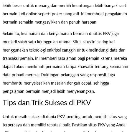
lebih besar untuk menang dan meraih keuntungan lebih banyak saat
bermain judi online seperti poker uang asli. Ini membuat pengalaman
bermain semakin mengasyikkan dan penuh harapan.
Selain itu, keamanan dan kenyamanan bermain di situs PKV juga
menjadi salah satu keunggulan utama. Situs-situs ini sering kali
menggunakan teknologi enkripsi canggih untuk melindungi data dan
transaksi pemain. Ini memberi rasa aman bagi pemain karena mereka
dapat fokus menikmati permainan tanpa khawatir tentang keamanan
data pribadi mereka. Dukungan pelanggan yang responsif juga
membantu menyelesaikan masalah dengan cepat, sehingga
pengalaman bermain menjadi lebih menyenangkan.
Tips dan Trik Sukses di PKV
Untuk meraih sukses di dunia PKV, penting untuk memilih situs yang
terpercaya dan memiliki reputasi baik. Pastikan situs PKV yang Anda