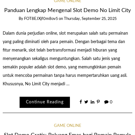
GAME ONLINE
Panduan Lengkap Mengenal Slot Demo No Limit City
By
FOT8EJXjf0m8ov5
on
Thursday, September 25, 2025
Dalam dunia perjudian online, slot merupakan salah satu permainan
yang paling diminati oleh para pemain. Dengan berbagai tema dan
fitur menarik, slot telah bertransformasi menjadi hiburan yang
menyenangkan sekaligus menguntungkan. Salah satu jenis yang
semakin populer adalah slot demo, yang memungkinkan pemain
untuk mencoba permainan tanpa harus mempertaruhkan uang asli.
Khususnya, No Limit City menjadi …
Continue Reading
0
GAME ONLINE