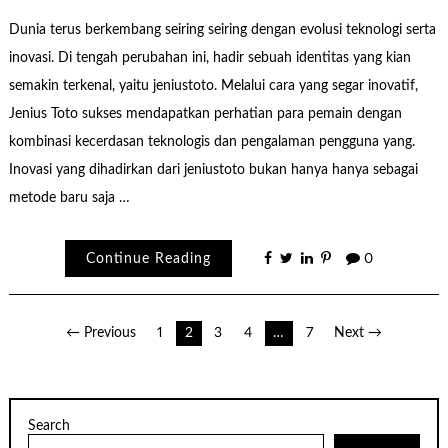
Dunia terus berkembang seiring seiring dengan evolusi teknologi serta
inovasi. Di tengah perubahan ini, hadir sebuah identitas yang kian
semakin terkenal, yaitu jeniustoto. Melalui cara yang segar inovatif,
Jenius Toto sukses mendapatkan perhatian para pemain dengan
kombinasi kecerdasan teknologis dan pengalaman pengguna yang.
Inovasi yang dihadirkan dari jeniustoto bukan hanya hanya sebagai
metode baru saja …
Continue Reading
0
Posts
← Previous
1
2
3
4
…
7
Next →
pagination
Search