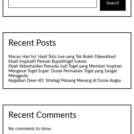
Search
Recent Posts
Macau Hari Ini: Hasil Toto Live yang Tak Boleh Dilewatkan!
Kisah Inspiratif Pemain Bupatitogel Sukses
Kisah Keberhasilan Pemuda Judi Togel yang Memberi Inspirasi
Mengenal Togel Super: Dunia Permainan Togel yang Sangat
Menggoda
Keajaiban Dewi 4D: Strategi Peluang Menang di Dunia Angka
Recent Comments
No comments to show.