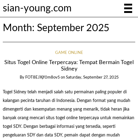
sian-young.com
Month:
September 2025
GAME ONLINE
Situs Togel Online Terpercaya: Tempat Bermain Togel
Sidney
By
FOT8EJXjf0m8ov5
on
Saturday, September 27, 2025
Togel Sidney telah menjadi salah satu permainan paling populer di
kalangan pecinta taruhan di Indonesia. Dengan format yang mudah
dimengerti dan kesempatan menang yang menarik, tidak heran jika
banyak orang mencari situs togel online terpercaya untuk memainkan
togel SDY. Dengan berbagai informasi yang tersedia, seperti
pengeluaran SDY dan data SDY, pemain dapat dengan mudah