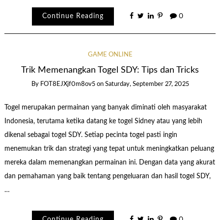
Continue Reading
0
GAME ONLINE
Trik Memenangkan Togel SDY: Tips dan Tricks
By
FOT8EJXjf0m8ov5
on
Saturday, September 27, 2025
Togel merupakan permainan yang banyak diminati oleh masyarakat
Indonesia, terutama ketika datang ke togel Sidney atau yang lebih
dikenal sebagai togel SDY. Setiap pecinta togel pasti ingin
menemukan trik dan strategi yang tepat untuk meningkatkan peluang
mereka dalam memenangkan permainan ini. Dengan data yang akurat
dan pemahaman yang baik tentang pengeluaran dan hasil togel SDY,
…
Continue Reading
0