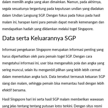
dalam memilih angka yang akan dimainkan. Namun, pada akhirnya,
segala sesuatunya tergantung pada keputusan undian yang diadakan
dalam Undian Langsung SGP. Dengan fokus pada fokus pada hasil
malam ini, harapan kami para pemain dapat meraih kemenangan dan
mendapatkan hadiah yang diidamkan melalui togel Singapore.
Data serta Keluarannya SGP
Informasi pengeluaran Singapore merupakan informasi penting yang
harus diperhatikan oleh para pemain togel SGP. Dengan cara
mengetahui informasi ini, user bisa menganalisis pola dan angka yang
sering muncul, selain itu mengambil pilihan yang lebih lebih cermat
dalam menentukan angka luck. Data tersebut termasuk keluaran SGP
siang dan malam, sehingga pemain bisa memantau hasil dengan lebih
efektif bersama.
Hasil Singapore hari ini serta hasil SGP malam memberikan wawasan
yang jelas tentang tentang putusan lotto terkini. Dengan situs resmi