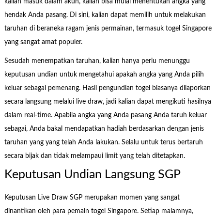
kalian masuk dalam akun, kalian bisa mulai menentukan angka yang
hendak Anda pasang. Di sini, kalian dapat memilih untuk melakukan
taruhan di beraneka ragam jenis permainan, termasuk togel Singapore
yang sangat amat populer.
Sesudah menempatkan taruhan, kalian hanya perlu menunggu
keputusan undian untuk mengetahui apakah angka yang Anda pilih
keluar sebagai pemenang. Hasil pengundian togel biasanya dilaporkan
secara langsung melalui live draw, jadi kalian dapat mengikuti hasilnya
dalam real-time. Apabila angka yang Anda pasang Anda taruh keluar
sebagai, Anda bakal mendapatkan hadiah berdasarkan dengan jenis
taruhan yang yang telah Anda lakukan. Selalu untuk terus bertaruh
secara bijak dan tidak melampaui limit yang telah ditetapkan.
Keputusan Undian Langsung SGP
Keputusan Live Draw SGP merupakan momen yang sangat
dinantikan oleh para pemain togel Singapore. Setiap malamnya,