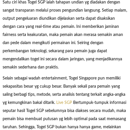
Satu ciri khas Togel SGP ialah tahapan undian yg diadakan dengan
sangat transparan melalui proses pengundian langsung. Setiap malam,
output pengeluaran diundikan dijelaskan serta dapat disaksikan
dengan cara yang real-time atau pemain. Ini memberikan jaminan
fairness serta keakuratan, maka pemain akan merasa semakin aman
dan pede dalam mengikuti permainan ini. Seiring dengan
perkembangan teknologi, sekarang para pemain juga dapat
mengendalikan togel ini secara dalam jaringan, yang menjadikannya
semakin sederhana dan praktis.
Selain sebagai wadah entertainment, Togel Singapore pun memiliki
sekapasitas besar yg cukup besar. Banyak sekali para pemain yang
saling berbagi tips, metode, serta analisis tentang terkait angka-angka
yg kemungkinan bakal ditarik.
Live SGP
Bertumpuk-tumpuk informasi
seputar hasil Togel SGP sebelumnya bisa diakses secara mudah, maka
pemain bisa membuat putusan yg lebih optimal pada saat memasang
taruhan. Sehingga, Togel SGP bukan hanya hanya game, melainkan