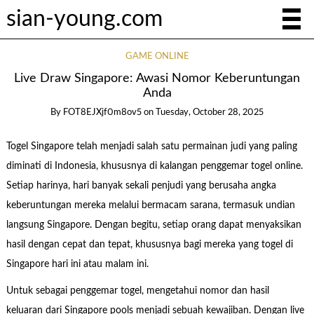
sian-young.com
GAME ONLINE
Live Draw Singapore: Awasi Nomor Keberuntungan
Anda
By
FOT8EJXjf0m8ov5
on
Tuesday, October 28, 2025
Togel Singapore telah menjadi salah satu permainan judi yang paling
diminati di Indonesia, khususnya di kalangan penggemar togel online.
Setiap harinya, hari banyak sekali penjudi yang berusaha angka
keberuntungan mereka melalui bermacam sarana, termasuk undian
langsung Singapore. Dengan begitu, setiap orang dapat menyaksikan
hasil dengan cepat dan tepat, khususnya bagi mereka yang togel di
Singapore hari ini atau malam ini.
Untuk sebagai penggemar togel, mengetahui nomor dan hasil
keluaran dari Singapore pools menjadi sebuah kewajiban. Dengan live