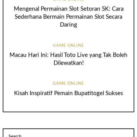
Mengenal Permainan Slot Setoran 5K: Cara
Sederhana Bermain Permainan Slot Secara
Daring
GAME ONLINE
Macau Hari Ini: Hasil Toto Live yang Tak Boleh
Dilewatkan!
GAME ONLINE
Kisah Inspiratif Pemain Bupatitogel Sukses
Search