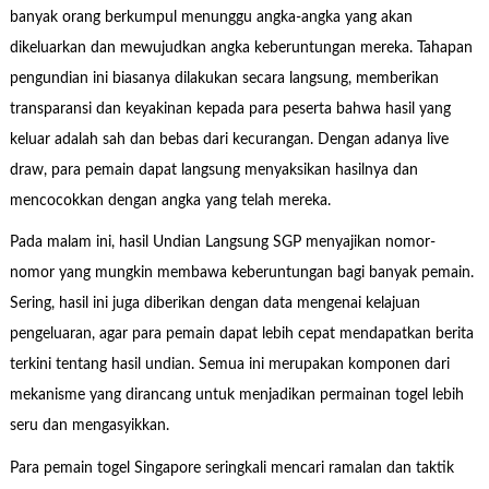
banyak orang berkumpul menunggu angka-angka yang akan
dikeluarkan dan mewujudkan angka keberuntungan mereka. Tahapan
pengundian ini biasanya dilakukan secara langsung, memberikan
transparansi dan keyakinan kepada para peserta bahwa hasil yang
keluar adalah sah dan bebas dari kecurangan. Dengan adanya live
draw, para pemain dapat langsung menyaksikan hasilnya dan
mencocokkan dengan angka yang telah mereka.
Pada malam ini, hasil Undian Langsung SGP menyajikan nomor-
nomor yang mungkin membawa keberuntungan bagi banyak pemain.
Sering, hasil ini juga diberikan dengan data mengenai kelajuan
pengeluaran, agar para pemain dapat lebih cepat mendapatkan berita
terkini tentang hasil undian. Semua ini merupakan komponen dari
mekanisme yang dirancang untuk menjadikan permainan togel lebih
seru dan mengasyikkan.
Para pemain togel Singapore seringkali mencari ramalan dan taktik