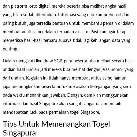
dan platform lotto digital, mereka peserta bisa melihat angka hasil
yang telah sudah ditentukan. Informasi yang dan komprehensif dan
paling butuh juga tersedia bantuan untuk membantu pemain di dalam
membuat analisis mendalam terhadap aksi itu. Pastikan agar tetap
memeriksa hasil-hasil terbaru supaya tidak lagi kehilangan data yang
penting.
Dalam mengikuti live draw SGP, para peserta bisa melihat secara hasil
undian hasil undian jadi mereka bisa melihat dengan jelas nomor yang
dari undian. Kegiatan ini tidak hanya membuat antusiasme namun
juga memungkinkan peserta untuk merasakan ketegangan yang seru
pada waktu menantikan jawaban. Dengan, demikian menggunakan
informasi dan hasil Singapore akan sangat sangat dalam meraih
mendapatkan luck pada permainan togel Singapore.
Tips Untuk Memenangkan Togel
Singapura