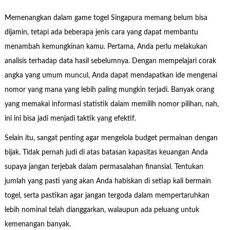
Memenangkan dalam game togel Singapura memang belum bisa
dijamin, tetapi ada beberapa jenis cara yang dapat membantu
menambah kemungkinan kamu. Pertama, Anda perlu melakukan
analisis terhadap data hasil sebelumnya. Dengan mempelajari corak
angka yang umum muncul, Anda dapat mendapatkan ide mengenai
nomor yang mana yang lebih paling mungkin terjadi. Banyak orang
yang memakai informasi statistik dalam memilih nomor pilihan, nah,
ini ini bisa jadi menjadi taktik yang efektif.
Selain itu, sangat penting agar mengelola budget permainan dengan
bijak. Tidak pernah judi di atas batasan kapasitas keuangan Anda
supaya jangan terjebak dalam permasalahan finansial. Tentukan
jumlah yang pasti yang akan Anda habiskan di setiap kali bermain
togel, serta pastikan agar jangan tergoda dalam mempertaruhkan
lebih nominal telah dianggarkan, walaupun ada peluang untuk
kemenangan banyak.