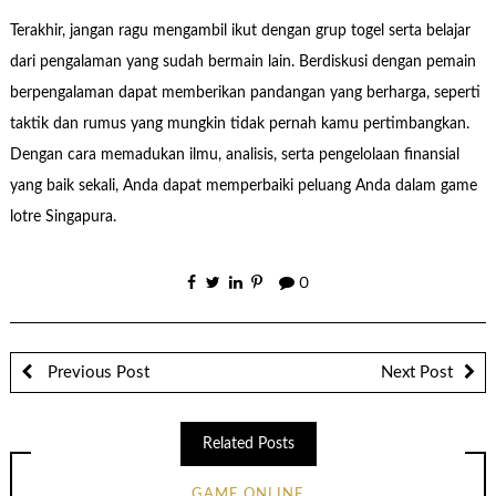
Terakhir, jangan ragu mengambil ikut dengan grup togel serta belajar
dari pengalaman yang sudah bermain lain. Berdiskusi dengan pemain
berpengalaman dapat memberikan pandangan yang berharga, seperti
taktik dan rumus yang mungkin tidak pernah kamu pertimbangkan.
Dengan cara memadukan ilmu, analisis, serta pengelolaan finansial
yang baik sekali, Anda dapat memperbaiki peluang Anda dalam game
lotre Singapura.
0
Previous Post
Next Post
Related Posts
GAME ONLINE