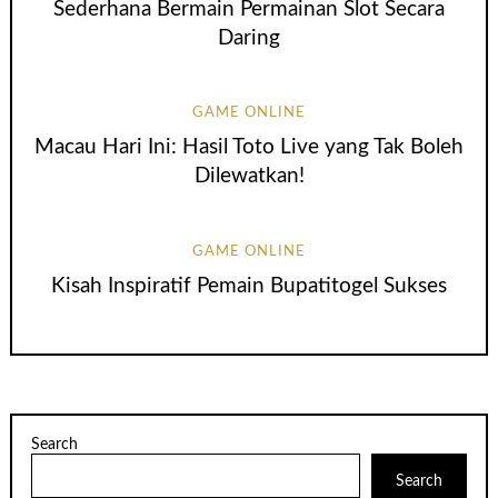
Sederhana Bermain Permainan Slot Secara
Daring
GAME ONLINE
Macau Hari Ini: Hasil Toto Live yang Tak Boleh
Dilewatkan!
GAME ONLINE
Kisah Inspiratif Pemain Bupatitogel Sukses
Search
Search