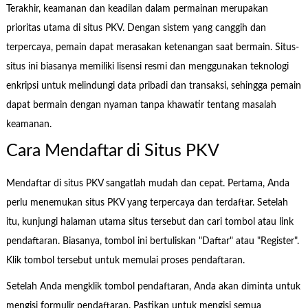
Terakhir, keamanan dan keadilan dalam permainan merupakan
prioritas utama di situs PKV. Dengan sistem yang canggih dan
terpercaya, pemain dapat merasakan ketenangan saat bermain. Situs-
situs ini biasanya memiliki lisensi resmi dan menggunakan teknologi
enkripsi untuk melindungi data pribadi dan transaksi, sehingga pemain
dapat bermain dengan nyaman tanpa khawatir tentang masalah
keamanan.
Cara Mendaftar di Situs PKV
Mendaftar di situs PKV sangatlah mudah dan cepat. Pertama, Anda
perlu menemukan situs PKV yang terpercaya dan terdaftar. Setelah
itu, kunjungi halaman utama situs tersebut dan cari tombol atau link
pendaftaran. Biasanya, tombol ini bertuliskan "Daftar" atau "Register".
Klik tombol tersebut untuk memulai proses pendaftaran.
Setelah Anda mengklik tombol pendaftaran, Anda akan diminta untuk
mengisi formulir pendaftaran. Pastikan untuk mengisi semua