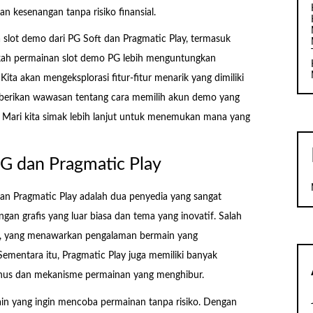
kesenangan tanpa risiko finansial.
 slot demo dari PG Soft dan Pragmatic Play, termasuk
kah permainan slot demo PG lebih menguntungkan
ita akan mengeksplorasi fitur-fitur menarik yang dimiliki
mberikan wawasan tentang cara memilih akun demo yang
 Mari kita simak lebih lanjut untuk menemukan mana yang
G dan Pragmatic Play
an Pragmatic Play adalah dua penyedia yang sangat
gan grafis yang luar biasa dan tema yang inovatif. Salah
o, yang menawarkan pengalaman bermain yang
ementara itu, Pragmatic Play juga memiliki banyak
nus dan mekanisme permainan yang menghibur.
 yang ingin mencoba permainan tanpa risiko. Dengan