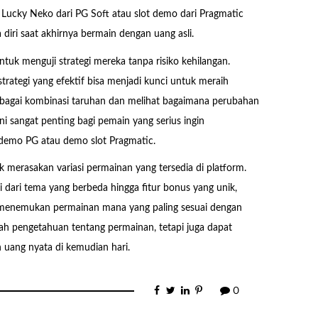
Lucky Neko dari PG Soft atau slot demo dari Pragmatic
 diri saat akhirnya bermain dengan uang asli.
uk menguji strategi mereka tanpa risiko kehilangan.
ategi yang efektif bisa menjadi kunci untuk meraih
bagai kombinasi taruhan dan melihat bagaimana perubahan
ni sangat penting bagi pemain yang serius ingin
demo PG atau demo slot Pragmatic.
erasakan variasi permainan yang tersedia di platform.
i dari tema yang berbeda hingga fitur bonus yang unik,
 menemukan permainan mana yang paling sesuai dengan
ah pengetahuan tentang permainan, tetapi juga dapat
uang nyata di kemudian hari.
0