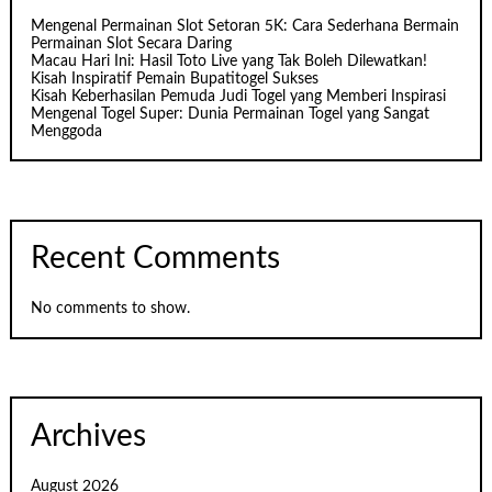
Mengenal Permainan Slot Setoran 5K: Cara Sederhana Bermain
Permainan Slot Secara Daring
Macau Hari Ini: Hasil Toto Live yang Tak Boleh Dilewatkan!
Kisah Inspiratif Pemain Bupatitogel Sukses
Kisah Keberhasilan Pemuda Judi Togel yang Memberi Inspirasi
Mengenal Togel Super: Dunia Permainan Togel yang Sangat
Menggoda
Recent Comments
No comments to show.
Archives
August 2026