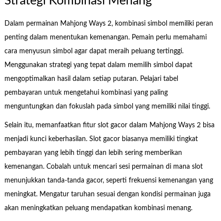
Strategi Kombinasi Menang
Dalam permainan Mahjong Ways 2, kombinasi simbol memiliki peran
penting dalam menentukan kemenangan. Pemain perlu memahami
cara menyusun simbol agar dapat meraih peluang tertinggi.
Menggunakan strategi yang tepat dalam memilih simbol dapat
mengoptimalkan hasil dalam setiap putaran. Pelajari tabel
pembayaran untuk mengetahui kombinasi yang paling
menguntungkan dan fokuslah pada simbol yang memiliki nilai tinggi.
Selain itu, memanfaatkan fitur slot gacor dalam Mahjong Ways 2 bisa
menjadi kunci keberhasilan. Slot gacor biasanya memiliki tingkat
pembayaran yang lebih tinggi dan lebih sering memberikan
kemenangan. Cobalah untuk mencari sesi permainan di mana slot
menunjukkan tanda-tanda gacor, seperti frekuensi kemenangan yang
meningkat. Mengatur taruhan sesuai dengan kondisi permainan juga
akan meningkatkan peluang mendapatkan kombinasi menang.