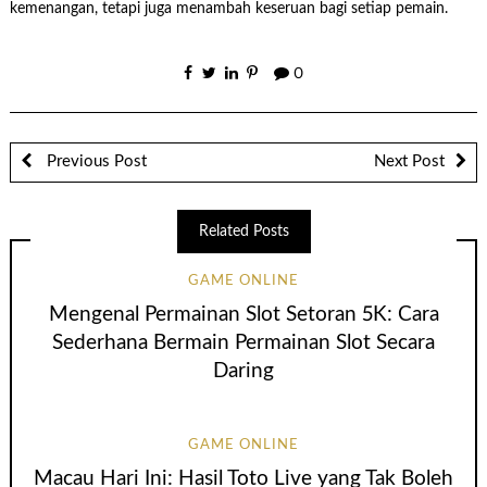
kemenangan, tetapi juga menambah keseruan bagi setiap pemain.
0
Previous Post
Next Post
Related Posts
GAME ONLINE
Mengenal Permainan Slot Setoran 5K: Cara
Sederhana Bermain Permainan Slot Secara
Daring
GAME ONLINE
Macau Hari Ini: Hasil Toto Live yang Tak Boleh