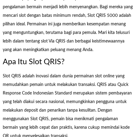
pengalaman bermain menjadi lebih menyenangkan. Bagi mereka yang
mencari slot dengan batas minimum rendah, Slot QRIS 5000 adalah
pilihan ideal. Permainan ini juga memberikan kesempatan menang
yang menguntungkan, terutama bagi para pemula. Mari kita telusuri
lebih dalam tentang slot Via QRIS dan berbagai keistimewaannya
yang akan meningkatkan peluang menang Anda.
Apa Itu Slot QRIS?
Slot QRIS adalah inovasi dalam dunia permainan slot online yang
memudahkan pemain untuk melakukan transaksi. QRIS atau Quick
Response Code Indonesian Standard merupakan sistem pembayaran
yang telah diakui secara nasional, memungkinkan pengguna untuk
melakukan deposit dan penarikan tanpa kesulitan. Dengan
menggunakan Slot QRIS, pemain bisa menikmati pengalaman
bermain yang lebih cepat dan praktis, karena cukup memindai kode
QR untuk menyelesaikan transaksi.