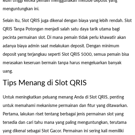
lebih tinggi ketika pemain menggunakan metode deposit yang
menguntungkan ini.
Selain itu, Slot QRIS juga dikenal dengan biaya yang lebih rendah. Slot
QRIS Tanpa Potongan menjadi salah satu daya tarik utama bagi
pecinta permainan slot. Di mana pemain tidak perlu khawatir akan
adanya biaya admin saat melakukan deposit. Dengan minimum
deposit yang terjangkau seperti Slot QRIS 5000, semua pemain bisa
merasakan keseruan bermain tanpa harus mengeluarkan banyak
uang.
Tips Menang di Slot QRIS
Untuk meningkatkan peluang menang Anda di Slot QRIS, penting
untuk memahami mekanisme permainan dan fitur yang ditawarkan.
Pertama, lakukan riset tentang berbagai jenis permainan slot yang
tersedia dan cari tahu mana yang paling menguntungkan, terutama
yang dikenal sebagai Slot Gacor. Permainan ini sering kali memiliki