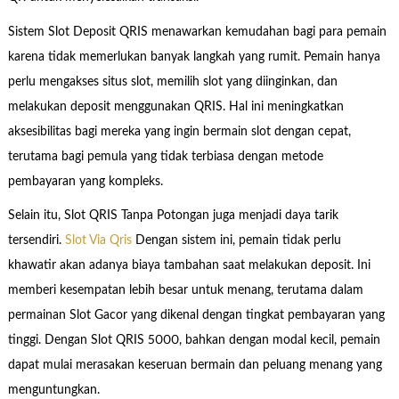
Sistem Slot Deposit QRIS menawarkan kemudahan bagi para pemain
karena tidak memerlukan banyak langkah yang rumit. Pemain hanya
perlu mengakses situs slot, memilih slot yang diinginkan, dan
melakukan deposit menggunakan QRIS. Hal ini meningkatkan
aksesibilitas bagi mereka yang ingin bermain slot dengan cepat,
terutama bagi pemula yang tidak terbiasa dengan metode
pembayaran yang kompleks.
Selain itu, Slot QRIS Tanpa Potongan juga menjadi daya tarik
tersendiri.
Slot Via Qris
Dengan sistem ini, pemain tidak perlu
khawatir akan adanya biaya tambahan saat melakukan deposit. Ini
memberi kesempatan lebih besar untuk menang, terutama dalam
permainan Slot Gacor yang dikenal dengan tingkat pembayaran yang
tinggi. Dengan Slot QRIS 5000, bahkan dengan modal kecil, pemain
dapat mulai merasakan keseruan bermain dan peluang menang yang
menguntungkan.