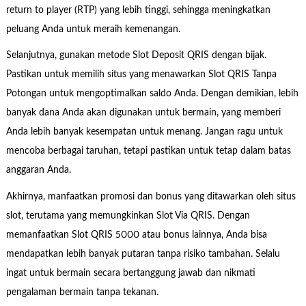
return to player (RTP) yang lebih tinggi, sehingga meningkatkan
peluang Anda untuk meraih kemenangan.
Selanjutnya, gunakan metode Slot Deposit QRIS dengan bijak.
Pastikan untuk memilih situs yang menawarkan Slot QRIS Tanpa
Potongan untuk mengoptimalkan saldo Anda. Dengan demikian, lebih
banyak dana Anda akan digunakan untuk bermain, yang memberi
Anda lebih banyak kesempatan untuk menang. Jangan ragu untuk
mencoba berbagai taruhan, tetapi pastikan untuk tetap dalam batas
anggaran Anda.
Akhirnya, manfaatkan promosi dan bonus yang ditawarkan oleh situs
slot, terutama yang memungkinkan Slot Via QRIS. Dengan
memanfaatkan Slot QRIS 5000 atau bonus lainnya, Anda bisa
mendapatkan lebih banyak putaran tanpa risiko tambahan. Selalu
ingat untuk bermain secara bertanggung jawab dan nikmati
pengalaman bermain tanpa tekanan.