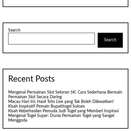
Search
Search
Recent Posts
Mengenal Permainan Slot Setoran 5K: Cara Sederhana Bermain
Permainan Slot Secara Daring
Macau Hari Ini: Hasil Toto Live yang Tak Boleh Dilewatkan!
Kisah Inspiratif Pemain Bupatitogel Sukses
Kisah Keberhasilan Pemuda Judi Togel yang Memberi Inspirasi
Mengenal Togel Super: Dunia Permainan Togel yang Sangat
Menggoda