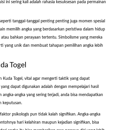
isi ini sering kali adalah rahasia kesuksesan pada permainan
seperti tanggal-tanggal penting penting juga momen spesial
main memilih angka yang berdasarkan peristiwa dalam hidup
 atau bahkan perayaan tertentu. Simbolisme yang mereka
arti yang unik dan membuat tahapan pemilihan angka lebih
da Togel
Kuda Togel, vital agar mengerti taktik yang dapat
i yang dapat digunakan adalah dengan mempelajari hasil
m angka-angka yang sering terjadi, anda bisa mendapatkan
n keputusan.
aktor psikologis pun tidak kalah signifikan. Angka-angka
ohnya hari kelahiran maupun kejadian signifikan, bisa