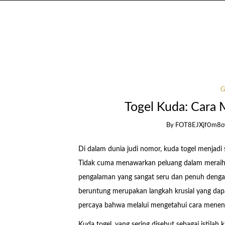
G
Togel Kuda: Cara
By
FOT8EJXjf0m8o
Di dalam dunia judi nomor, kuda togel menjadi 
Tidak cuma menawarkan peluang dalam meraih p
pengalaman yang sangat seru dan penuh dengan
beruntung merupakan langkah krusial yang dap
percaya bahwa melalui mengetahui cara menen
Kuda togel, yang sering disebut sebagai istila