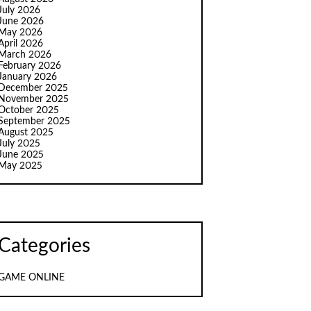
July 2026
June 2026
May 2026
April 2026
March 2026
February 2026
January 2026
December 2025
November 2025
October 2025
September 2025
August 2025
July 2025
June 2025
May 2025
Categories
GAME ONLINE