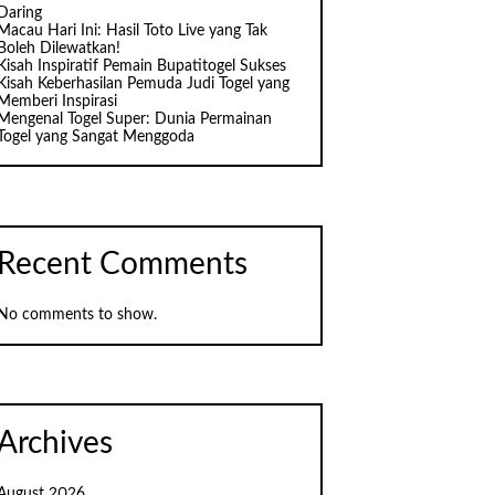
Daring
Macau Hari Ini: Hasil Toto Live yang Tak
Boleh Dilewatkan!
Kisah Inspiratif Pemain Bupatitogel Sukses
Kisah Keberhasilan Pemuda Judi Togel yang
Memberi Inspirasi
Mengenal Togel Super: Dunia Permainan
Togel yang Sangat Menggoda
Recent Comments
No comments to show.
Archives
August 2026